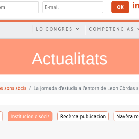
OK
LO CONGRÈS
COMPETÉNCIAS
Actualitats
los sons sòcis
La jornada d'estudis a l'entorn de Leon Còrdas 
Institucion e sòcis
Recèrca-publicacion
Navèra re