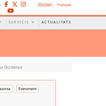
Sélectionnez votre langue
Occitan
Français
SERVICIS
ACTUALITATS
sus Occitanica
ssorsa
Eveniment