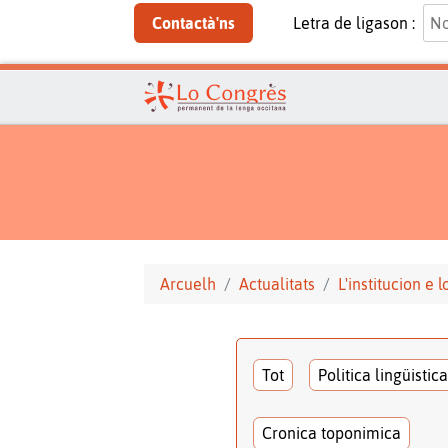
Contactà'ns
Letra de ligason :
Arcuelh
Actualitats
L'institucion e 
Tot
Politica lingüistica
Cronica toponimica