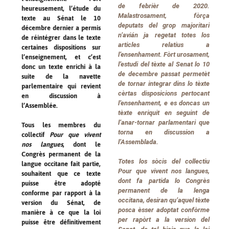
de febrièr de 2020.
heureusement, l’étude du
Malastrosament, fòrça
texte au Sénat le 10
deputats del grop majoritari
décembre dernier a permis
n’avián ja regetat totes los
de réintégrer dans le texte
articles relatius a
certaines dispositions sur
l’ensenhament. Fòrt urosament,
l’enseignement, et c’est
l’estudi del tèxte al Senat lo 10
donc un texte enrichi à la
de decembre passat permetèt
suite de la navette
de tornar integrar dins lo tèxte
parlementaire qui revient
cèrtas disposicions pertocant
en discussion à
l’ensenhament, e es doncas un
l’Assemblée.
tèxte enriquit en seguint de
l’anar-tornar parlamentari que
Tous les membres du
torna en discussion a
collectif
Pour que vivent
l’Assemblada.
nos langues
, dont le
Congrès permanent de la
Totes los sòcis del collectiu
langue occitane fait partie,
Pour que vivent nos langues
,
souhaitent que ce texte
dont fa partida lo Congrès
puisse être adopté
permanent de la lenga
conforme par rapport à la
occitana, desiran qu’aquel tèxte
version du Sénat, de
posca èsser adoptat confòrme
manière à ce que la loi
per rapòrt a la version del
puisse être définitivement