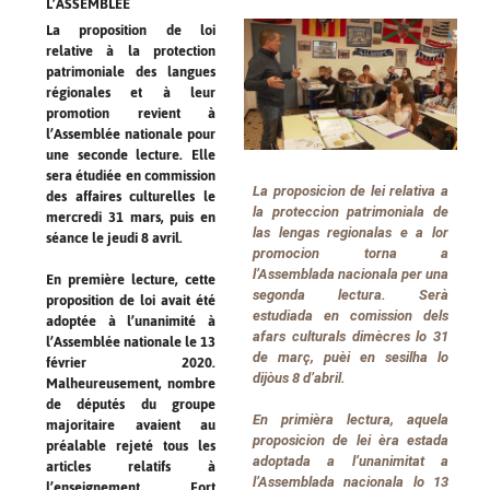
L’ASSEMBLÉE
La proposition de loi
relative à la protection
patrimoniale des langues
régionales et à leur
promotion revient à
l’Assemblée nationale pour
une seconde lecture. Elle
sera étudiée en commission
La proposicion de lei relativa a
des affaires culturelles le
la proteccion patrimoniala de
mercredi 31 mars, puis en
las lengas regionalas e a lor
séance le jeudi 8 avril.
promocion torna a
l’Assemblada nacionala per una
En première lecture, cette
segonda lectura. Serà
proposition de loi avait été
estudiada en comission dels
adoptée à l’unanimité à
afars culturals dimècres lo 31
l’Assemblée nationale le 13
de març, puèi en sesilha lo
février 2020.
dijòus 8 d’abril.
Malheureusement, nombre
de députés du groupe
En primièra lectura, aquela
majoritaire avaient au
proposicion de lei èra estada
préalable rejeté tous les
adoptada a l’unanimitat a
articles relatifs à
l’Assemblada nacionala lo 13
l’enseignement. Fort