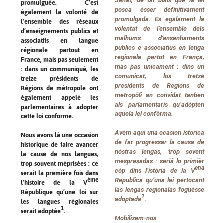
Senat, de tal biais que la lei
promulguée. C’est
posca èsser definitivament
également la volonté de
promulgada. Es egalament la
l’ensemble des réseaux
volentat de l’ensemble dels
d’enseignements publics et
malhums d’ensenhaments
associatifs en langue
publics e associatius en lenga
régionale partout en
regionala pertot en França,
France, mais pas seulement
mas pas unicament : dins un
: dans un communiqué, les
comunicat, los tretze
treize présidents de
presidents de Regions de
Régions de métropole ont
metropòli an convidat tanben
également appelé les
als parlamentaris qu’adòpten
parlementaires à adopter
aquela lei confòrma.
cette loi conforme.
Avèm aquí una ocasion istorica
Nous avons là une occasion
de far progressar la causa de
historique de faire avancer
nòstras lengas, tròp sovent
la cause de nos langues,
mespresadas : seriá lo primièr
trop souvent méprisées : ce
ena
còp dins l’istòria de la V
serait la première fois dans
Republica qu’una lei pertocant
ème
l’histoire de la V
las lengas regionalas foguèsse
République qu’une loi sur
1
adoptada
.
les langues régionales
1
serait adoptée
.
Mobilizem-nos