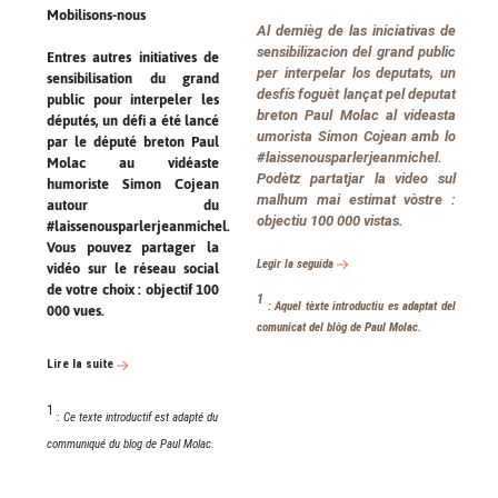
Mobilisons-nous
Al demièg de las iniciativas de
sensibilizacion del grand public
Entres autres initiatives de
per interpelar los deputats, un
sensibilisation du grand
desfís foguèt lançat pel deputat
public pour interpeler les
breton Paul Molac al videasta
députés, un défi a été lancé
umorista Simon Cojean amb lo
par le député breton Paul
#laissenousparlerjeanmichel.
Molac au vidéaste
Podètz partatjar la video sul
humoriste Simon Cojean
malhum mai estimat vòstre :
autour du
objectiu 100 000 vistas.
#laissenousparlerjeanmichel.
Vous pouvez partager la
Legir la seguida
vidéo sur le réseau social
de votre choix : objectif 100
1
: Aquel tèxte introductiu es adaptat del
000 vues.
comunicat del blòg de Paul Molac.
Lire la suite
1
:
Ce texte introductif est adapté du
communiqué du blog de Paul Molac.