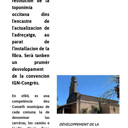
restitucion de la
toponimia
occitana dins
l'encastre de
l'actualizacion de
l'adreçatge, au
parat de
l’installacion de la
fibra. Serà tanben
un prumèr
desvolopament
de la convencion
IGN-Congrès.
En efèit, es una
competéncia deu
Conselh municipau de
cada comuna la de
denominar las
carrèras, les camins e
DÉVELOPPEMENT DE LA