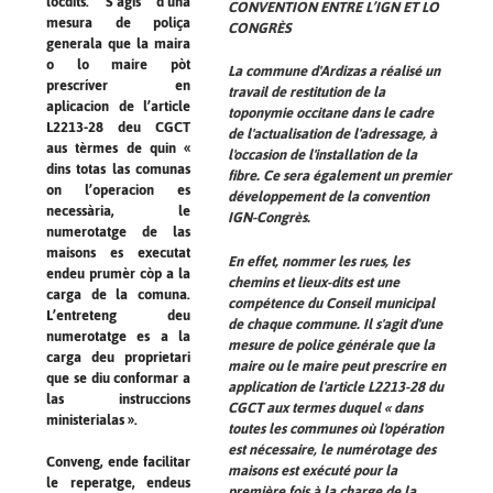
lòcdits. S’agís d’una
CONVENTION ENTRE L’IGN ET LO
mesura de poliça
CONGRÈS
generala que la maira
o lo maire pòt
La commune d'Ardizas a réalisé un
prescríver en
travail de restitution de la
aplicacion de l’article
toponymie occitane dans le cadre
L2213-28 deu CGCT
de l'actualisation de l'adressage, à
aus tèrmes de quin «
l'occasion de l'installation de la
dins totas las comunas
fibre. Ce sera également un premier
on l’operacion es
développement de la convention
necessària, le
IGN-Congrès.
numerotatge de las
maisons es executat
En effet, nommer les rues, les
endeu prumèr còp a la
chemins et lieux-dits est une
carga de la comuna.
compétence du Conseil municipal
L’entreteng deu
de chaque commune. Il s'agit d'une
numerotatge es a la
mesure de police générale que la
carga deu proprietari
maire ou le maire peut prescrire en
que se diu conformar a
application de l'article L2213-28 du
las instruccions
CGCT aux termes duquel « dans
ministerialas ».
toutes les communes où l'opération
est nécessaire, le numérotage des
Conveng, ende facilitar
maisons est exécuté pour la
le reperatge, endeus
première fois à la charge de la