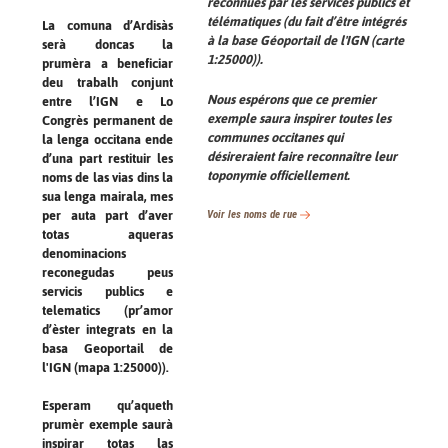
reconnues par les services publics et
télématiques (du fait d’être intégrés
La comuna d’Ardisàs
à la base Géoportail de l'IGN (carte
serà doncas la
1:25000)).
prumèra a beneficiar
deu trabalh conjunt
Nous espérons que ce premier
entre l’IGN e Lo
exemple saura inspirer toutes les
Congrès permanent de
communes occitanes qui
la lenga occitana ende
désireraient faire reconnaître leur
d’una part restituir les
toponymie officiellement.
noms de las vias dins la
sua lenga mairala, mes
Voir les noms de rue
per auta part d’aver
totas aqueras
denominacions
reconegudas peus
servicis publics e
telematics (pr’amor
d’èster integrats en la
basa Geoportail de
l'IGN (mapa 1:25000)).
Esperam qu’aqueth
prumèr exemple saurà
inspirar totas las