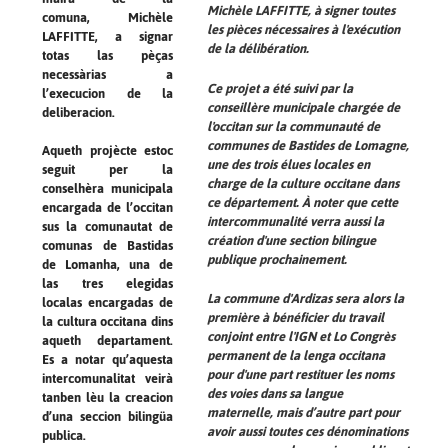
Michèle LAFFITTE, à signer toutes
comuna, Michèle
les pièces nécessaires à l'exécution
LAFFITTE, a signar
de la délibération.
totas las pèças
necessàrias a
Ce projet a été suivi par la
l’execucion de la
conseillère municipale chargée de
deliberacion.
l'occitan sur la communauté de
communes de Bastides de Lomagne,
Aqueth projècte estoc
une des trois élues locales en
seguit per la
charge de la culture occitane dans
conselhèra municipala
ce département. À noter que cette
encargada de l’occitan
intercommunalité verra aussi la
sus la comunautat de
création d'une section bilingue
comunas de Bastidas
publique prochainement.
de Lomanha, una de
las tres elegidas
La commune d'Ardizas sera alors la
localas encargadas de
première à bénéficier du travail
la cultura occitana dins
conjoint entre l'IGN et
Lo Congrès
aqueth departament.
permanent de la lenga occitana
Es a notar qu’aquesta
pour d'une part restituer les noms
intercomunalitat veirà
des voies dans sa langue
tanben lèu la creacion
maternelle, mais d’autre part pour
d’una seccion bilingüa
avoir aussi toutes ces dénominations
publica.