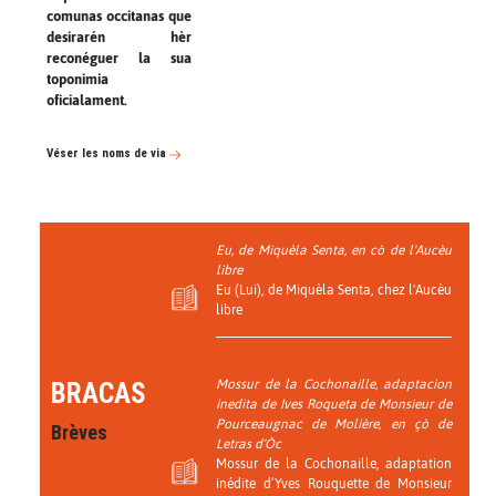
comunas occitanas que
desirarén hèr
reconéguer la sua
toponimia
oficialament.
Véser les noms de via
Eu, de Miquèla Senta, en cò de l'Aucèu
libre
Eu (Lui), de Miquèla Senta, chez l'Aucèu
libre
Mossur de la Cochonaille, adaptacion
BRACAS
inedita de Ives Roqueta de Monsieur de
Pourceaugnac de Molière, en çò de
Brèves
Letras d'Òc
Mossur de la Cochonaille, adaptation
inédite d’Yves Rouquette de Monsieur