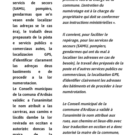
servicis de secors
commune. L'entretien du
(SAMU, pompièrs,
numérotage est à la charge du
gendarmas que se’n
propriétaire qui doit se conformer
vesen ende localizar
aux instructions ministérielles ».
las adreças se le cas
èra), le trabalh deus
Il convient, pour faciliter le
prepausats de la pòsta
repérage, pour les services de
e servicis publics o
secours (SAMU, pompiers,
comerciaus autes, la
gendarmes qui ont du mal à
localizacion GPS,
localiser les adresses en cas de
d’identificar clarament
besoin), le travail des préposés de la
las adreças deus
poste et d’autres services publics ou
bastiments e de
commerciaux, la localisation GPS,
procedir a la lor
d'identifier clairement les adresses
numerotacion.
des bâtiments et de procéder à leur
Le Conselh municipau
numérotation.
de la comuna d’Ardisàs
validèc a l’unanimitat
Le Conseil municipal de la
le nom atribuït a las
commune d'Ardizas a validé à
carrèras, aus camins e
l'unanimité le nom attribué aux
lòcdits dambe la lor
rues, aux chemins et lieux-dits avec
revirada en occitan e
leur traduction en occitan et a donc
autorizèc doncas la
autorisé la maire de la commune,
maira de la