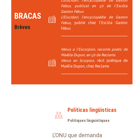
L'Elucidari, l'encyclopédie de Gaston
Febus
, publicat en çò de l’Escòla
Gaston Fèbus
BRACAS
L'Elucidari, l'encyclopédie de Gaston
Febus
, publié chez l’Escòla Gaston
Brèves
Fèbus
Vènus a l’Escorpion
, raconte poetic de
Maëlle Dupon, en çò de Reclams
Vénus en Scorpion
, récit poétique de
Maëlle Dupon, chez Reclams
Politicas lingüisticas
Politiques linguistiques
L’ONU que demanda