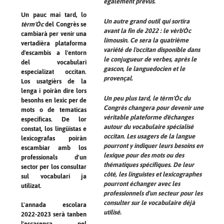
également prévus.
Un pauc mai tard, lo
Un autre grand outil qui sortira
tèrm'Òc
del Congrès se
avant la fin de 2022 : le
vèrb'Òc
cambiarà per venir una
limousin. Ce sera la quatrième
vertadièra plataforma
variété de l'occitan disponible dans
d'escambis a l'entorn
le conjugueur de verbes, après le
del vocabulari
gascon, le languedocien et le
especializat occitan.
provençal.
Los usatgièrs de la
lenga i poiràn dire lors
Un peu plus tard, le
tèrm'Òc
du
besonhs en lexic per de
Congrès changera pour devenir une
mots o de tematicas
véritable plateforme d'échanges
especificas. De lor
autour du vocabulaire spécialisé
constat, los lingüistas e
occitan. Les usagers de la langue
lexicografas poiràn
pourront y indiquer leurs besoins en
escambiar amb los
lexique pour des mots ou des
professionals d'un
thématiques spécifiques. De leur
sector per los consultar
côté, les linguistes et lexicographes
sul vocabulari ja
pourront échanger avec les
utilizat.
professionnels d'un secteur pour les
consulter sur le vocabulaire déjà
L'annada escolara
utilisé.
2022-2023 serà tanben
l'escasença pel