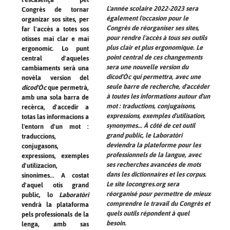
L'année scolaire 2022-2023 sera
Congrès de tornar
également l'occasion pour le
organizar sos sites, per
Congrès de réorganiser ses sites,
far l'accès a totes sos
pour rendre l'accès à tous ses outils
otisses mai clar e mai
plus clair et plus ergonomique. Le
ergonomic. Lo punt
point central de ces changements
central d'aqueles
sera une nouvelle version du
cambiaments serà una
dicod'Òc
qui permettra, avec une
novèla version del
seule barre de recherche, d'accéder
dicod'Òc
que permetrà,
à toutes les informations autour d'un
amb una sola barra de
mot : traductions, conjugaisons,
recèrca, d'accedir a
expressions, exemples d'utilisation,
totas las informacions a
synonymes... À côté de cet outil
l'entorn d'un mot :
grand public, le
Laboratòri
traduccions,
deviendra la plateforme pour les
conjugasons,
professionnels de la langue, avec
expressions, exemples
ses recherches avancées de mots
d'utilizacion,
dans les dictionnaires et les corpus.
sinonimes... A costat
Le site locongres.org sera
d'aquel otís grand
réorganisé pour permettre de mieux
public, lo
Laboratòri
comprendre le travail du Congrès et
vendrà la plataforma
quels outils répondent à quel
pels professionals de la
besoin.
lenga, amb sas