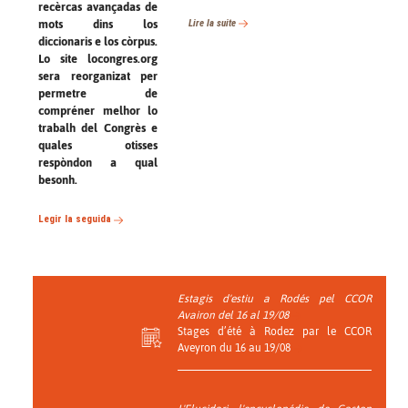
recèrcas avançadas de
Lire la suite
mots dins los
diccionaris e los còrpus.
Lo site locongres.org
sera reorganizat per
permetre de
compréner melhor lo
trabalh del Congrès e
quales otisses
respòndon a qual
besonh.
Legir la seguida
Estagis d'estiu a Rodés pel CCOR
Avairon del 16 al 19/08
Stages d’été à Rodez par le CCOR
Aveyron du 16 au 19/08