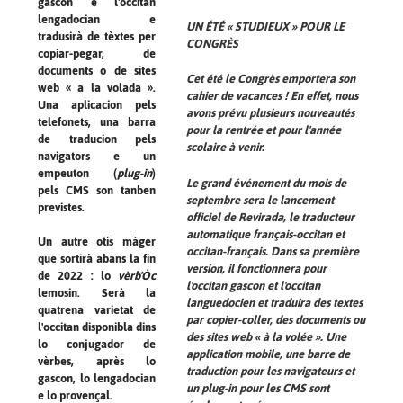
gascon e l'occitan
lengadocian e
UN ÉTÉ « STUDIEUX » POUR LE
tradusirà de tèxtes per
CONGRÈS
copiar-pegar, de
documents o de sites
Cet été le Congrès emportera son
web « a la volada ».
cahier de vacances ! En effet, nous
Una aplicacion pels
avons prévu plusieurs nouveautés
telefonets, una barra
pour la rentrée et pour l'année
de traducion pels
scolaire à venir.
navigators e un
empeuton (
plug-in
)
Le grand événement du mois de
pels CMS son tanben
septembre sera le lancement
previstes.
officiel de
Revirada
, le traducteur
automatique français-occitan et
Un autre otís màger
occitan-français. Dans sa première
que sortirà abans la fin
version, il fonctionnera pour
de 2022 : lo
vèrb'Òc
l'occitan gascon et l'occitan
lemosin. Serà la
languedocien et traduira des textes
quatrena varietat de
par copier-coller, des documents ou
l'occitan disponibla dins
des sites web « à la volée ». Une
lo conjugador de
application mobile, une barre de
vèrbes, après lo
traduction pour les navigateurs et
gascon, lo lengadocian
un plug-in pour les CMS sont
e lo provençal.