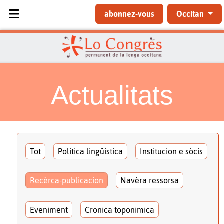
Sélectionnez votre langue
abonnez-vous
Occitan
Actualitats
Tot
Politica lingüistica
Institucion e sòcis
Recèrca-publicacion
Navèra ressorsa
Eveniment
Cronica toponimica