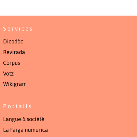
Services
Dicodòc
Revirada
Còrpus
Votz
Wikigram
Portails
Langue & société
La Farga numerica