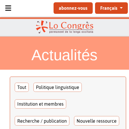
Sélectionnez votre langue
abonnez-vous
Français
Actualités
Tout
Politique linguistique
Institution et membres
Recherche / publication
Nouvelle ressource