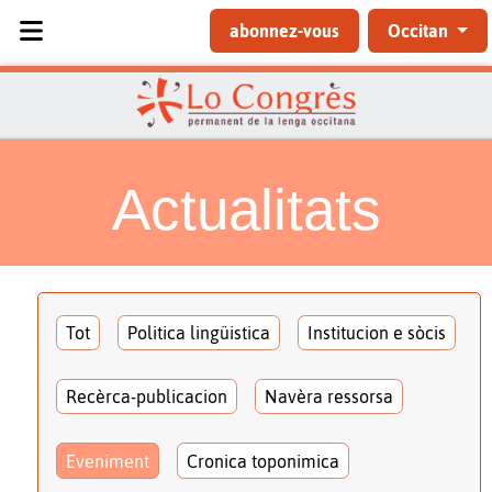
Sélectionnez votre langue
abonnez-vous
Occitan
Actualitats
Tot
Politica lingüistica
Institucion e sòcis
Recèrca-publicacion
Navèra ressorsa
Eveniment
Cronica toponimica