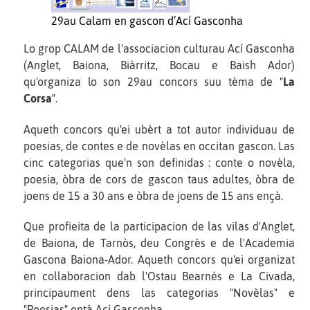
29au Calam en gascon d’Ací Gasconha
Lo grop CALAM de l'associacion culturau Ací Gasconha
(Anglet, Baiona, Biàrritz, Bocau e Baish Ador)
qu'organiza lo son 29au concors suu tèma de "
La
Corsa
".
Aqueth concors qu'ei ubèrt a tot autor individuau de
poesias, de contes e de novèlas en occitan gascon. Las
cinc categorias que'n son definidas : conte o novèla,
poesia, òbra de cors de gascon taus adultes, òbra de
joens de 15 a 30 ans e òbra de joens de 15 ans ençà.
Que profieita de la participacion de las vilas d'Anglet,
de Baiona, de Tarnòs, deu Congrès e de l'Academia
Gascona Baiona-Ador. Aqueth concors qu'ei organizat
en collaboracion dab l'Ostau Bearnés e La Civada,
principaument dens las categorias "Novèlas" e
"Poesias" entà Ací Gasconha.