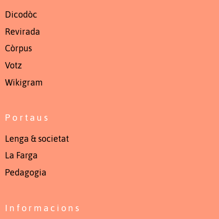
Dicodòc
Revirada
Còrpus
Votz
Wikigram
Portaus
Lenga & societat
La Farga
Pedagogia
Informacions