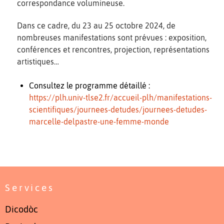
correspondance volumineuse.
Dans ce cadre, du 23 au 25 octobre 2024, de
nombreuses manifestations sont prévues : exposition,
conférences et rencontres, projection, représentations
artistiques…
Consultez le programme détaillé :
https://plh.univ-tlse2.fr/accueil-plh/manifestations-
scientifiques/journees-detudes/journees-detudes-
marcelle-delpastre-une-femme-monde
Services
Dicodòc