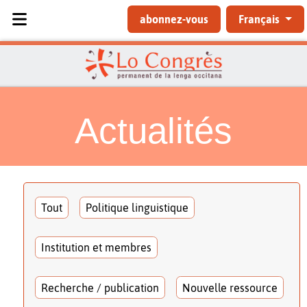
Sélectionnez votre langue
abonnez-vous
Français
Actualités
Tout
Politique linguistique
Institution et membres
Recherche / publication
Nouvelle ressource