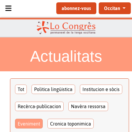
Sélectionnez votre langue
abonnez-vous
Occitan
Actualitats
Tot
Politica lingüistica
Institucion e sòcis
Recèrca-publicacion
Navèra ressorsa
Eveniment
Cronica toponimica