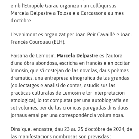
emb l'Etnopòle Garae organizan un collòqui sus
Marcela Delpastre a Tolosa e a Carcassona au mes
d'octòbre.
L'eveniment es organizat per Joan-Peir Cavaillé e Joan-
Francés Courouau (ELH).
Païsana de Lemosin,
Marcela Delpastre
es l'autora
d'una òbra abondosa, escricha en francés e en occitan
lemosin, que s'i costejan de las novelas, daus poèmas
dramatics, una entrepresa etnografica de las grandas
(collectatges e analisi de contes, estudis sus las
practicas culturalas de Lemosin e lor interpretacion
etnologica), lo tot completat per una autobiografia en
set volumes, per de las cronicas paregudas dins daus
jornaus emai per una correspondéncia voluminosa.
Dins 'quel encastre, dau 23 au 25 d'octòbre de 2024, de
las manifestacions nombrosas son previsdas :