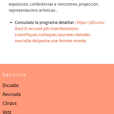
exposicion, conferéncias e rencontres, projeccion,
representacions artisticas…
Consultatz lo programa detalhat :
https://plh.univ-
tlse2.fr/accueil-plh/manifestations-
scientifiques/colloques/journees-detudes-
marcelle-delpastre-une-femme-monde
Servicis
Dicodòc
Revirada
Còrpus
Votz