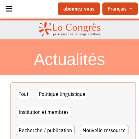
Sélectionnez votre langue
abonnez-vous
Français
Actualités
Tout
Politique linguistique
Institution et membres
Recherche / publication
Nouvelle ressource