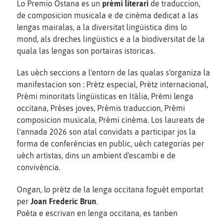
Lo Premio Ostana es un
prèmi literari
de traduccion,
de composicion musicala e de cinèma dedicat a las
lengas mairalas, a la diversitat lingüistica dins lo
mond, als dreches lingüistics e a la biodiversitat de la
quala las lengas son portairas istoricas.
Las uèch seccions a l'entorn de las qualas s'organiza la
manifestacion son : Prètz especial, Prètz internacional,
Prèmi minoritats lingüisticas en Itàlia, Prèmi lenga
occitana, Prèses joves, Prèmis traduccion, Prèmi
composicion musicala, Prèmi cinèma. Los laureats de
l'annada 2026 son atal convidats a participar jos la
forma de conferéncias en public, uèch categorias per
uèch artistas, dins un ambient d'escambi e de
convivéncia.
Ongan, lo prètz de la lenga occitana foguèt emportat
per
Joan Frederic Brun
.
Poèta e escrivan en lenga occitana, es tanben