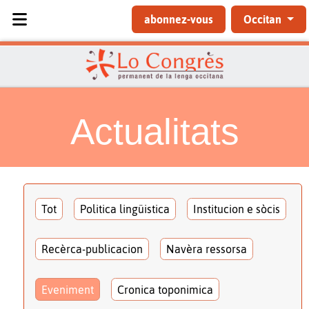
Sélectionnez votre langue
abonnez-vous
Occitan
Actualitats
Tot
Politica lingüistica
Institucion e sòcis
Recèrca-publicacion
Navèra ressorsa
Eveniment
Cronica toponimica