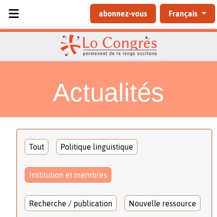
Sélectionnez votre langue
abonnez-vous
Français
Actualités
Tout
Politique linguistique
Institution et membres
Recherche / publication
Nouvelle ressource