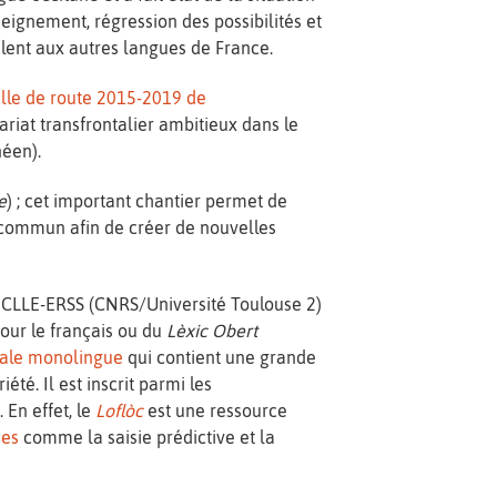
seignement, régression des possibilités et
alent aux autres langues de France.
ille de route 2015-2019 de
ariat transfrontalier ambitieux dans le
éen).
e
) ; cet important chantier permet de
 commun afin de créer de nouvelles
re CLLE-ERSS (CNRS/Université Toulouse 2)
our le français ou du
Lèxic Obert
cale monolingue
qui contient une grande
té. Il est inscrit parmi les
n
. En effet, le
Loflòc
est une ressource
ues
comme la saisie prédictive et la