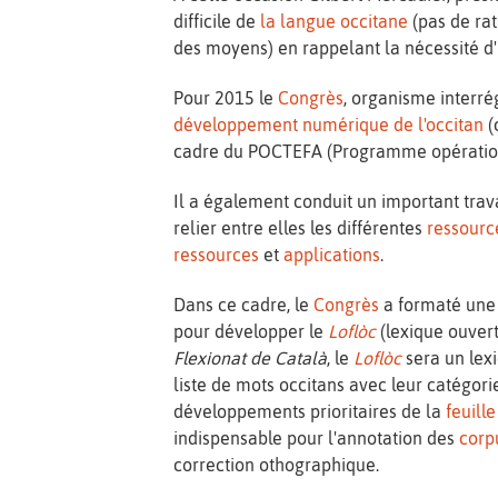
difficile de
la langue occitane
(pas de rat
des moyens) en rappelant la nécessité d'u
Pour 2015 le
Congrès
, organisme interré
développement numérique de l'occitan
(
cadre du POCTEFA (Programme opérationn
Il a également conduit un important trav
relier entre elles les différentes
ressourc
ressources
et
applications
.
Dans ce cadre, le
Congrès
a formaté une
pour développer le
Loflòc
(lexique ouvert
Flexionat de Català
, le
Loflòc
sera un lex
liste de mots occitans avec leur catégorie
développements prioritaires de la
feuill
indispensable pour l'annotation des
corp
correction othographique.