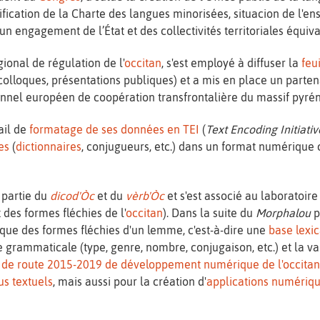
ification de la Charte des langues minorisées, situacion de l'en
n engagement de l’État et des collectivités territoriales équiv
gional de régulation de l'
occitan
, s'est employé à diffuser la
feu
colloques, présentations publiques) et a mis en place un parten
el européen de coopération transfrontalière du massif pyrén
ail de
formatage de ses données en TEI
(
Text Encoding Initiativ
es
(
dictionnaires
, conjugueurs, etc.) dans un format numérique
 partie du
dicod'Òc
et du
vèrb'Òc
et s'est associé au laboratoi
 des formes fléchies de l'
occitan
). Dans la suite du
Morphalou
p
ique des formes fléchies d'un lemme, c'est-à-dire une
base lexi
 grammaticale (type, genre, nombre, conjugaison, etc.) et la varié
e de route 2015-2019 de développement numérique de l'occita
us textuels
, mais aussi pour la création d'
applications numériq