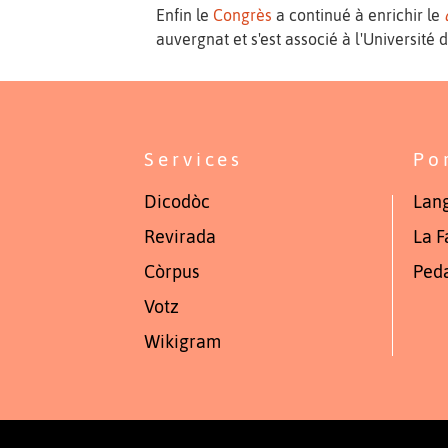
Enfin le
Congrès
a continué à enrichir le
auvergnat et s'est associé à l'Université 
Services
Po
Dicodòc
Lang
Revirada
La F
Còrpus
Ped
Votz
Wikigram