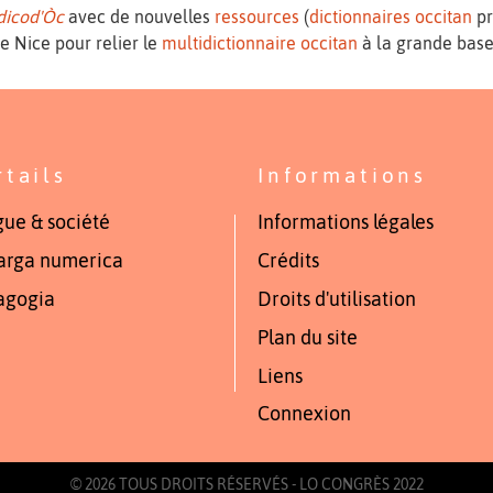
dicod'Òc
avec de nouvelles
ressources
(
dictionnaires
occitan
pr
de Nice pour relier le
multidictionnaire occitan
à la grande base 
rtails
Informations
ue & société
Informations légales
arga numerica
Crédits
agogia
Droits d'utilisation
Plan du site
Liens
Connexion
© 2026 TOUS DROITS RÉSERVÉS - LO CONGRÈS 2022