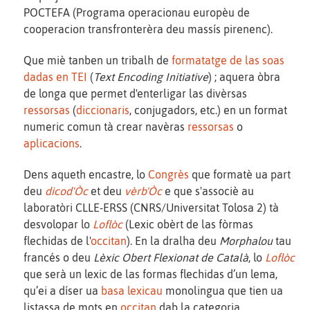
POCTEFA (Programa operacionau europèu de
cooperacion transfronterèra deu massís pirenenc).
Que miè tanben un tribalh de
formatatge de las soas
dadas en TEI
(
Text Encoding Initiative
) ; aquera òbra
de longa que permet d'enterligar las divèrsas
ressorsas
(
diccionaris
, conjugadors, etc.) en un format
numeric comun tà crear navèras
ressorsas
o
aplicacions
.
Dens aqueth encastre, lo
Congrès
que formatè ua part
deu
dicod'Òc
et deu
vèrb'Òc
e que s'associè au
laboratòri CLLE-ERSS (CNRS/Universitat Tolosa 2) tà
desvolopar lo
Loflòc
(Lexic obèrt de las fòrmas
flechidas de l'
occitan
). En la dralha deu
Morphalou
tau
francés o deu
Lèxic Obert Flexionat de Català
, lo
Loflòc
que serà un lexic de las formas flechidas d’un lema,
qu’ei a díser ua
basa lexicau
monolingua que tien ua
listassa de mots en
occitan
dab la categoria