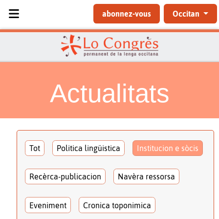
Sélectionnez votre langue
abonnez-vous
Occitan
Actualitats
Tot
Politica lingüistica
Institucion e sòcis
Recèrca-publicacion
Navèra ressorsa
Eveniment
Cronica toponimica