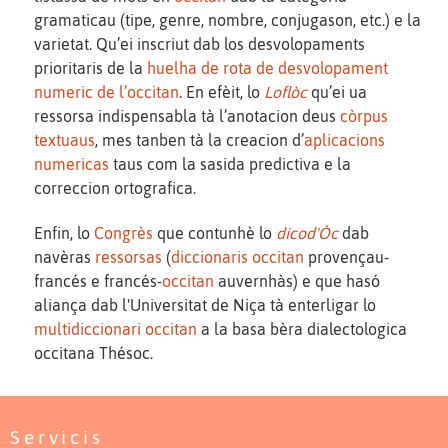
gramaticau (tipe, genre, nombre, conjugason, etc.) e la
varietat. Qu’ei inscriut dab los desvolopaments
prioritaris de la
huelha de rota de desvolopament
numeric de l’occitan
. En efèit, lo
Loflòc
qu’ei ua
ressorsa indispensabla tà l’anotacion deus
còrpus
textuaus
, mes tanben tà la creacion d’
aplicacions
numericas
taus com la sasida predictiva e la
correccion ortografica.
Enfin, lo
Congrès
que contunhè lo
dicod'Òc
dab
navèras
ressorsas
(
diccionaris
occitan
provençau-
francés e francés-
occitan
auvernhàs) e que hasó
aliança dab l'Universitat de Niça tà enterligar lo
multidiccionari occitan
a la basa bèra dialectologica
occitana Thésoc.
Servicis