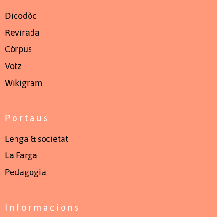
Dicodòc
Revirada
Còrpus
Votz
Wikigram
Portaus
Lenga & societat
La Farga
Pedagogia
Informacions