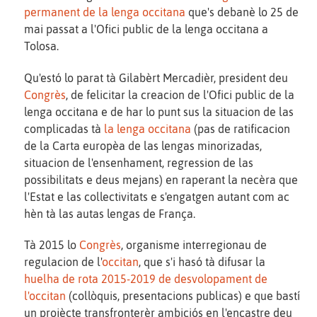
permanent de la lenga occitana
que's debanè lo 25 de
mai passat a l'Ofici public de la lenga occitana a
Tolosa.
Qu'estó lo parat tà Gilabèrt Mercadièr, president deu
Congrès
, de felicitar la creacion de l'Ofici public de la
lenga occitana e de har lo punt sus la situacion de las
complicadas tà
la lenga occitana
(pas de ratificacion
de la Carta europèa de las lengas minorizadas,
situacion de l'ensenhament, regression de las
possibilitats e deus mejans) en raperant la necèra que
l'Estat e las collectivitats e s'engatgen autant com ac
hèn tà las autas lengas de França.
Tà 2015 lo
Congrès
, organisme interregionau de
regulacion de l'
occitan
, que s'i hasó tà difusar la
huelha de rota 2015-2019 de desvolopament de
l'occitan
(collòquis, presentacions publicas) e que bastí
un projècte transfronterèr ambiciós en l'encastre deu