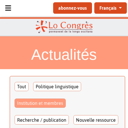
Sélectionnez votre langue
abonnez-vous
Français
Actualités
Tout
Politique linguistique
Institution et membres
Recherche / publication
Nouvelle ressource