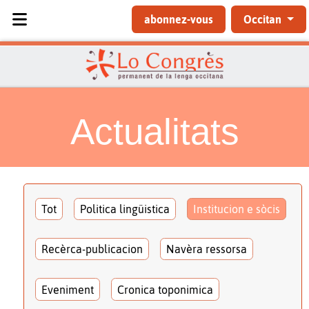
Sélectionnez votre langue
abonnez-vous
Occitan
Actualitats
Tot
Politica lingüistica
Institucion e sòcis
Recèrca-publicacion
Navèra ressorsa
Eveniment
Cronica toponimica