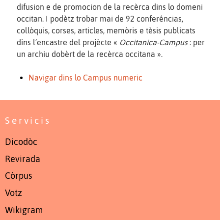
difusion e de promocion de la recèrca dins lo domeni
occitan. I podètz trobar mai de 92 conferéncias,
collòquis, corses, articles, memòris e tèsis publicats
dins l’encastre del projècte «
Occitanica-Campus
: per
un archiu dobèrt de la recèrca occitana ».
Navigar dins lo Campus numeric
Servicis
Dicodòc
Revirada
Còrpus
Votz
Wikigram