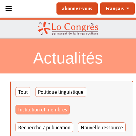
Sélectionnez votre langue
abonnez-vous
Français
Actualités
Tout
Politique linguistique
Institution et membres
Recherche / publication
Nouvelle ressource