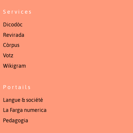
Services
Dicodòc
Revirada
Còrpus
Votz
Wikigram
Portails
Langue & société
La Farga numerica
Pedagogia