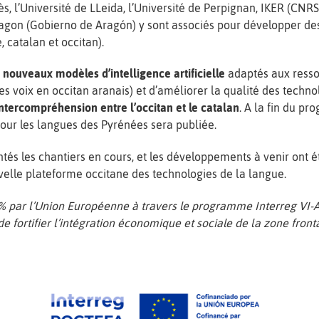
ès, l’Université de LLeida, l’Université de Perpignan, IKER (CNRS
gon (Gobierno de Aragón) y sont associés pour développer des
 catalan et occitan).
e
nouveaux modèles d’intelligence artificielle
adaptés aux resso
es voix en occitan aranais) et d’améliorer la qualité des techno
intercompréhension entre l’occitan et le catalan
. A la fin du p
our les langues des Pyrénées sera publiée.
tés les chantiers en cours, et les développements à venir ont é
uvelle plateforme occitane des technologies de la langue.
5% par l’Union Européenne à travers le programme Interreg V
e fortifier l’intégration économique et sociale de la zone fro