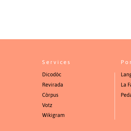
Services
Po
Dicodòc
Lang
Revirada
La F
Còrpus
Ped
Votz
Wikigram