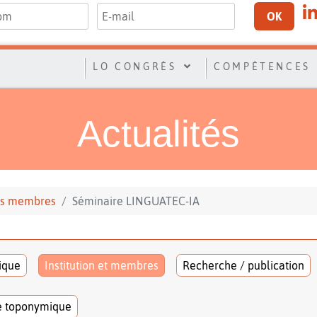
OK
LO CONGRÈS
COMPÉTENCES
Actualités
 ses membres
Séminaire LINGUATEC-IA
tique
Institution et membres
Recherche / publication
e toponymique