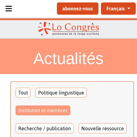
Sélectionnez votre langue
abonnez-vous
Français
Actualités
Tout
Politique linguistique
Institution et membres
Recherche / publication
Nouvelle ressource