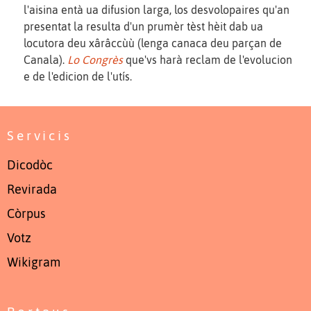
l'aisina entà ua difusion larga, los desvolopaires qu'an
presentat la resulta d'un prumèr tèst hèit dab ua
locutora deu xârâccùù (lenga canaca deu parçan de
Canala).
Lo Congrès
que'vs harà reclam de l'evolucion
e de l'edicion de l'utís.
Servicis
Dicodòc
Revirada
Còrpus
Votz
Wikigram