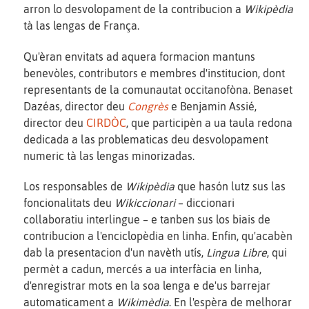
arron lo desvolopament de la contribucion a
Wikipèdia
tà las lengas de França.
Qu'èran envitats ad aquera formacion mantuns
benevòles, contributors e membres d'institucion, dont
representants de la comunautat occitanofòna. Benaset
Dazéas, director deu
Congrès
e Benjamin Assié,
director deu
CIRDÒC
, que participèn a ua taula redona
dedicada a las problematicas deu desvolopament
numeric tà las lengas minorizadas.
Los responsables de
Wikipèdia
que hasón lutz sus las
foncionalitats deu
Wikiccionari
– diccionari
collaboratiu interlingue – e tanben sus los biais de
contribucion a l'enciclopèdia en linha. Enfin, qu'acabèn
dab la presentacion d'un navèth utís,
Lingua Libre
, qui
permèt a cadun, mercés a ua interfàcia en linha,
d'enregistrar mots en la soa lenga e de'us barrejar
automaticament a
Wikimèdia
. En l'espèra de melhorar