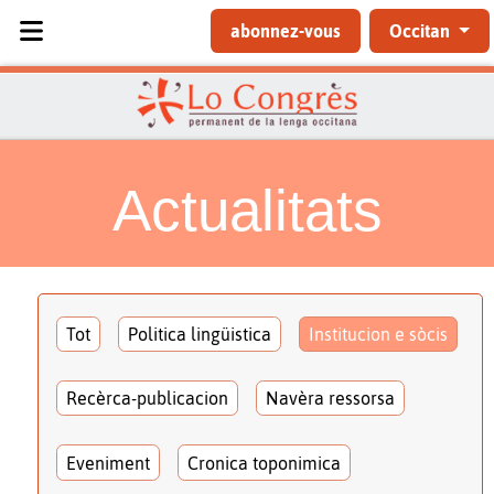
Sélectionnez votre langue
abonnez-vous
Occitan
Actualitats
Tot
Politica lingüistica
Institucion e sòcis
Recèrca-publicacion
Navèra ressorsa
Eveniment
Cronica toponimica