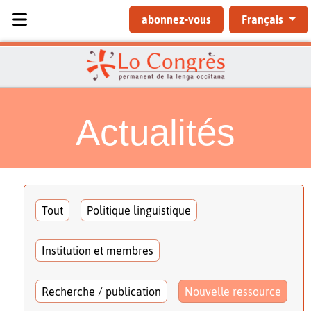
Sélectionnez votre langue
abonnez-vous
Français
Actualités
Tout
Politique linguistique
Institution et membres
Recherche / publication
Nouvelle ressource