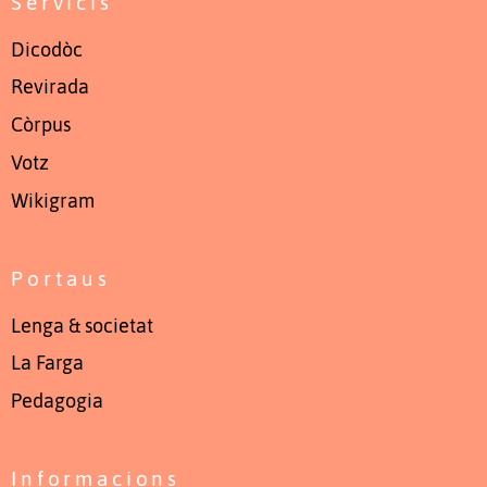
Servicis
Dicodòc
Revirada
Còrpus
Votz
Wikigram
Portaus
Lenga & societat
La Farga
Pedagogia
Informacions