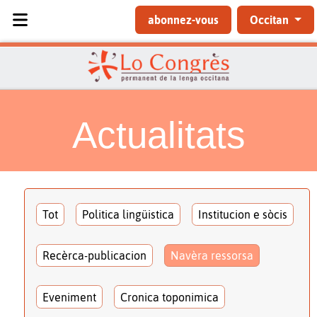
Sélectionnez votre langue
abonnez-vous
Occitan
Actualitats
Tot
Politica lingüistica
Institucion e sòcis
Recèrca-publicacion
Navèra ressorsa
Eveniment
Cronica toponimica