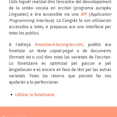
L'otís foguèt realizat dins l'encastre del desvolopament
de la sintèsi vocala en occitan (programa auropèu
Linguatec) e èra accessible via una
API
(
Application
Programming Interface
). Lo Congrès fa son utilizacion
accessibla a totes, e prepausa ara una interfàcia per
totes los publics.
A l'adreça
fonetizaire.locongres.com
, podètz ara
fonetizar un tèxte copiat-pegat o de documents
(formats txt o csv) dins totas las varietats de l'occitan.
Lo fonetizaire es optimizat pel gascon e pel
lengadocian e es encara en fasa de tèst per las autras
varietats. Totes los retorns que poiriatz far nos
ajudaràn a lo perfeccionar.
Utilizar lo fonetizaire