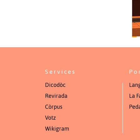
Services
Po
Dicodòc
Lang
Revirada
La F
Còrpus
Ped
Votz
Wikigram