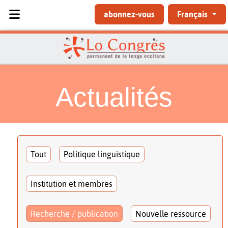
Sélectionnez votre langue
abonnez-vous
Français
Actualités
Tout
Politique linguistique
Institution et membres
Recherche / publication
Nouvelle ressource