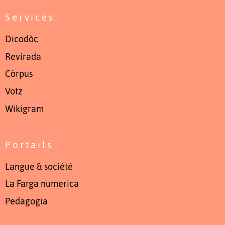
Services
Dicodòc
Revirada
Còrpus
Votz
Wikigram
Portails
Langue & société
La Farga numerica
Pedagogia