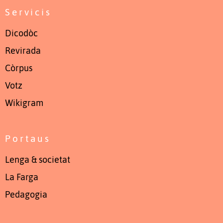
Servicis
Dicodòc
Revirada
Còrpus
Votz
Wikigram
Portaus
Lenga & societat
La Farga
Pedagogia