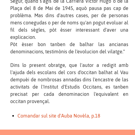
Segur, quand s'agís de la Carrièra Victor Hugo o de la
Plaça del 8 de Mai de 1945, aquò pausa pas cap de
problèma. Mas dins d'autres cases, per de personas
mens conegudas o per de noms qu'an pogut evoluar al
fil dels sègles, pòt èsser interessant d'aver una
explicacion.
Pòt èsser bon tanben de balhar las ancianas
denominacions, testimònis de l'evolucion del vilatge."
Dins lo present obratge, que l'autor a redigit amb
l'ajuda dels escolans del cors d'occitan balhat al Vau
dempuèi de nombrosas annadas dins l'encastre de las
activitats de l'Institut d'Estudis Occitans, es tanben
precisat per cada denominacion l'equivalent en
occitan provençal.
Comandar sul site d'Auba Novèla, p.18