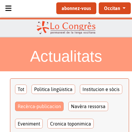
Sélectionnez votre langue
abonnez-vous
Occitan
Actualitats
Tot
Politica lingüistica
Institucion e sòcis
Recèrca-publicacion
Navèra ressorsa
Eveniment
Cronica toponimica