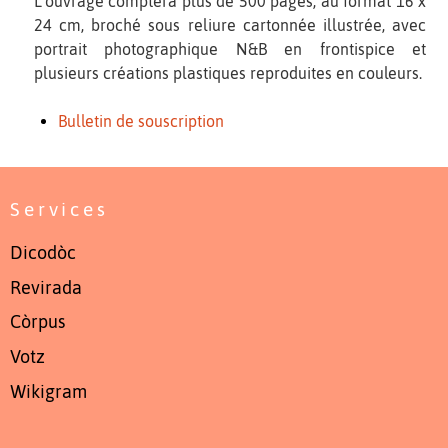
L’ouvrage comptera plus de 500 pages, au format 16 x
24 cm, broché sous reliure cartonnée illustrée, avec
portrait photographique N&B en frontispice et
plusieurs créations plastiques reproduites en couleurs.
Bulletin de souscription
Services
Dicodòc
Revirada
Còrpus
Votz
Wikigram