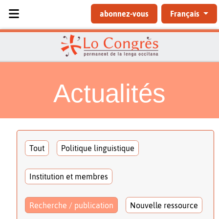
Sélectionnez votre langue
abonnez-vous
Français
Actualités
Tout
Politique linguistique
Institution et membres
Recherche / publication
Nouvelle ressource