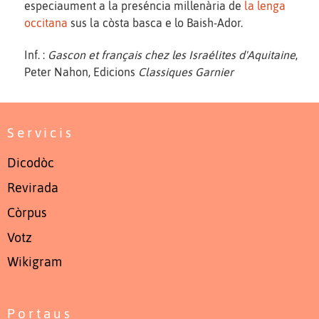
especiaument a la preséncia millenària de
la lenga
occitana
sus la còsta basca e lo Baish-Ador.
Inf. :
Gascon et français chez les Israélites d'Aquitaine
,
Peter Nahon, Edicions
Classiques Garnier
Servicis
Dicodòc
Revirada
Còrpus
Votz
Wikigram
Portaus