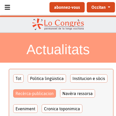
Sélectionnez votre langue
abonnez-vous
Occitan
Actualitats
Tot
Politica lingüistica
Institucion e sòcis
Recèrca-publicacion
Navèra ressorsa
Eveniment
Cronica toponimica