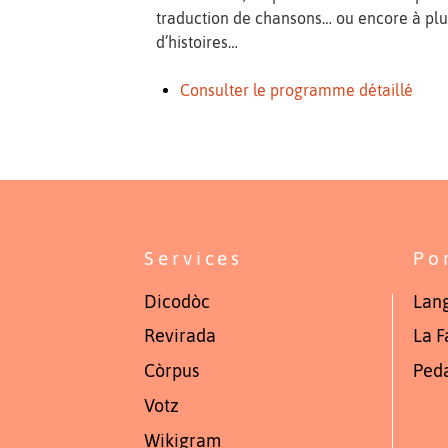
traduction de chansons… ou encore à plu
d’histoires…
Consulter le programme détaillé
Services
Po
Dicodòc
Lang
Revirada
La F
Còrpus
Ped
Votz
Wikigram