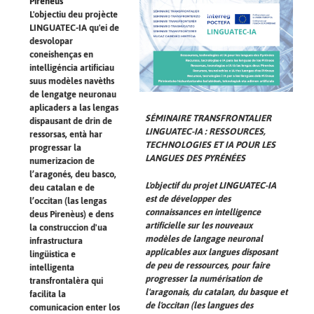
Pirenèus
L'objectiu deu projècte
LINGUATEC-IA qu'ei de
desvolopar
coneishenças en
intelligéncia artificiau
suus modèles navèths
de lengatge neuronau
aplicaders a las lengas
SÉMINAIRE TRANSFRONTALIER
dispausant de drin de
LINGUATEC-IA : RESSOURCES,
ressorsas, entà har
TECHNOLOGIES ET IA POUR LES
progressar la
LANGUES DES PYRÉNÉES
numerizacion de
l’aragonés, deu basco,
L'objectif du projet LINGUATEC-IA
deu catalan e de
est de développer des
l’occitan (las lengas
connaissances en intelligence
deus Pirenèus) e dens
artificielle sur les nouveaux
la construccion d'ua
modèles de langage neuronal
infrastructura
applicables aux langues disposant
lingüistica e
de peu de ressources, pour faire
intelligenta
progresser la numérisation de
transfrontalèra qui
l'aragonais, du catalan, du basque et
facilita la
de l'occitan (les langues des
comunicacion enter los