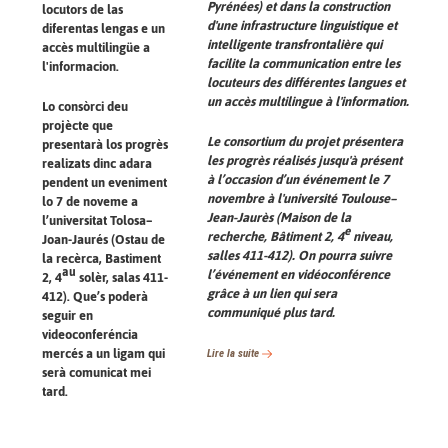
Pyrénées) et dans la construction
locutors de las
d'une infrastructure linguistique et
diferentas lengas e un
intelligente transfrontalière qui
accès multilingüe a
facilite la communication entre les
l'informacion.
locuteurs des différentes langues et
un accès multilingue à l'information.
Lo consòrci deu
projècte que
Le consortium du projet présentera
presentarà los progrès
les progrès réalisés jusqu'à présent
realizats dinc adara
à l’occasion d’un événement le 7
pendent un eveniment
novembre à l'université Toulouse–
lo 7 de noveme a
Jean-Jaurès (Maison de la
l’universitat Tolosa–
e
recherche, Bâtiment 2, 4
niveau,
Joan-Jaurés (Ostau de
salles 411-412). On pourra suivre
la recèrca, Bastiment
au
l’événement en vidéoconférence
2, 4
solèr, salas 411-
grâce à un lien qui sera
412). Que’s poderà
communiqué plus tard.
seguir en
videoconferéncia
mercés a un ligam qui
Lire la suite
serà comunicat mei
tard.