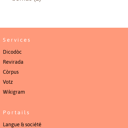
Services
Dicodòc
Revirada
Còrpus
Votz
Wikigram
Portails
Langue & société