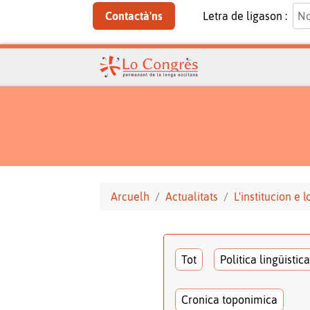
Contactà'ns
Letra de ligason :
Arcuelh
Actualitats
L'institucion e 
Tot
Politica lingüistica
Cronica toponimica