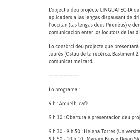
L'objectiu deu projècte LINGUATEC-IA qu
aplicaders a las lengas dispausant de dr
l’occitan (las lengas deus Pirenèus) e dens
comunicacion enter los locutors de las di
Lo consòrci deu projècte que presentarà 
Jaurés (Ostau de la recèrca, Bastiment 2,
comunicat mei tard.
——————
Lo programa :
9 h : Arcuelh, cafè
9 h 10 : Obertura e presentacion deu p
9 h 30 - 9 h 50 : Helena Torres (Universita
9 h 50 - 10 h 10 : Myriam Bras e Dejan St