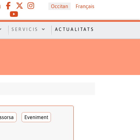
Sélectionnez votre langue
Occitan
Français
SERVICIS
ACTUALITATS
ssorsa
Eveniment