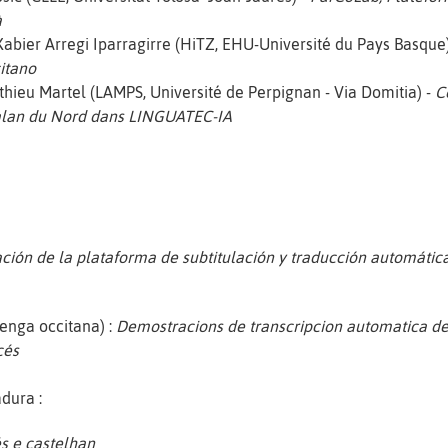
à
e Xabier Arregi Iparragirre (HiTZ, EHU-Université du Pays Basque
itano
tthieu Martel (LAMPS, Université de Perpignan - Via Domitia) -
C
catalan du Nord dans LINGUATEC-IA
ión de la plataforma de subtitulación y traducción automática
enga occitana) :
Demostracions de transcripcion automatica de 
ncés
adura :
és e castelhan