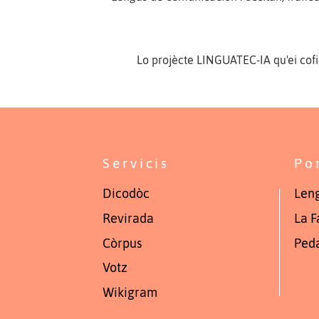
Lo projècte LINGUATEC-IA qu'ei cof
Servicis
Po
Dicodòc
Leng
Revirada
La F
Còrpus
Ped
Votz
Wikigram