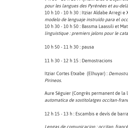
pour les langues des Pyrénées et au-del
10 h 10 - 10 h 30 : Itziar Aldabe Arregi 
modelo de lenguaje instruído para el occ
10 h 30 - 10 h 50 : Bassma Laassili et Ma
linguistique : premiers jalons pour le 
10 h 50 - 11 h 30 : pausa
11 h 30 - 12 h 15 : Demostracions
Itziar Cortes Etxabe (Elhuyar) :
Demostrac
Pirineos.
Aure Séguier (Congrès permanent de la l
automatica de sostitolatges occitan-fra
12 h 15 - 13 h : Escambis e devís de barr
Lengas de comunicacion : occitan, franc