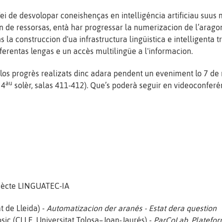
'ei de desvolopar coneishenças en intelligéncia artificiau suu
in de ressorsas, entà har progressar la numerizacion de l’arago
 la construccion d'ua infrastructura lingüistica e intelligenta tr
ferentas lengas e un accès multilingüe a l'informacion.
los progrès realizats dinc adara pendent un eveniment lo 7 de 
au
 4
solèr, salas 411-412). Que’s poderà seguir en videoconferé
rojècte LINGUATEC-IA
t de Lleida) -
Automatizacion der aranés - Estat dera question
osic (CLLE, Universitat Tolosa–Joan-Jaurés) -
ParCoLab, Platefor