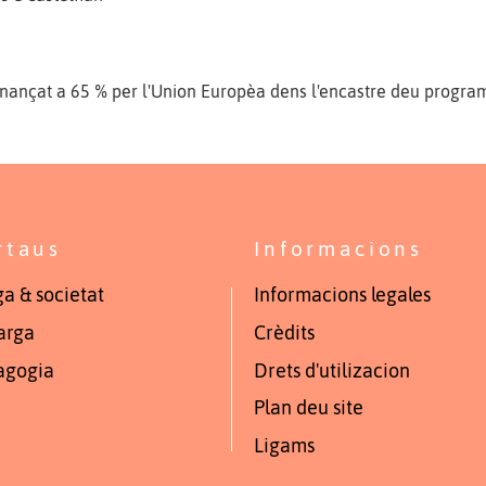
inançat a 65 % per l'Union Europèa dens l'encastre deu progr
rtaus
Informacions
a & societat
Informacions legales
arga
Crèdits
agogia
Drets d'utilizacion
Plan deu site
Ligams