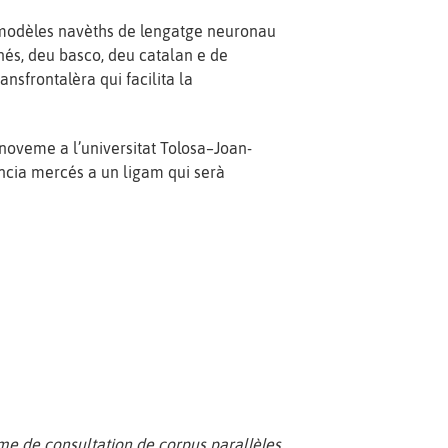
s modèles navèths de lengatge neuronau
nés, deu basco, deu catalan e de
ansfrontalèra qui facilita la
noveme a l’universitat Tolosa–Joan-
ncia mercés a un ligam qui serà
me de consultation de corpus parallèles