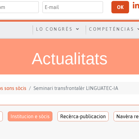
OK
LO CONGRÈS
COMPETÉNCIAS
Actualitats
los sons sòcis
Seminari transfrontalèr LINGUATEC-IA
Institucion e sòcis
Recèrca-publicacion
Navèra re