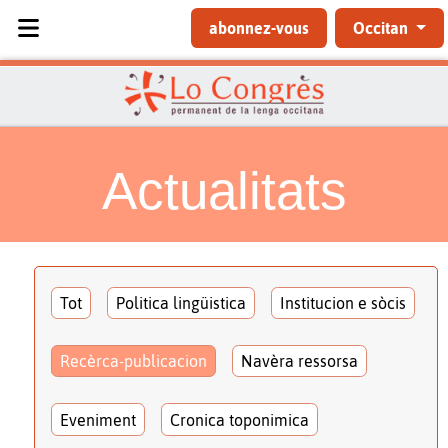
Sélectionnez votre langue
abonnez-vous
Occitan
Actualitats
Tot
Politica lingüistica
Institucion e sòcis
Recèrca-publicacion
Navèra ressorsa
Eveniment
Cronica toponimica