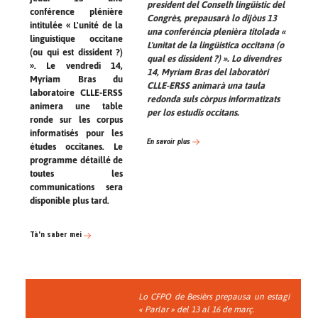
president del Conselh lingüistic del
conférence plénière
Congrès, prepausarà lo dijòus 13
intitulée « L'unité de la
una conferéncia plenièra titolada «
linguistique occitane
L'unitat de la lingüistica occitana (o
(ou qui est dissident ?)
qual es dissident ?) ». Lo divendres
». Le vendredi 14,
14, Myriam Bras del laboratòri
Myriam Bras du
CLLE-ERSS animarà una taula
laboratoire CLLE-ERSS
redonda suls còrpus informatizats
animera une table
per los estudis occitans.
ronde sur les corpus
informatisés pour les
En savoir plus
études occitanes. Le
programme détaillé de
toutes les
communications sera
disponible plus tard.
Tà'n saber mei
Lo CFPO de Besièrs prepausa un estagi
« Parlar » del 13 al 16 de març.