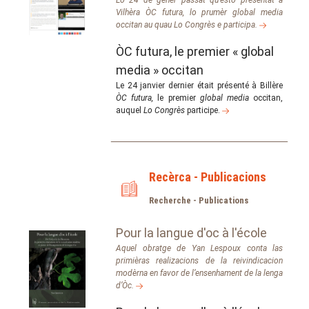
Lo 24 de genèr passat qu'estó presentat a
Vilhèra ÒC futura, lo prumèr global media
occitan au quau Lo Congrès e participa.
ÒC futura, le premier « global
media » occitan
Le 24 janvier dernier était présenté à Billère
ÒC futura,
le premier
global media
occitan,
auquel
Lo Congrès
participe.
Recèrca - Publicacions
Recherche - Publications
Pour la langue d'oc à l'école
Aquel obratge de Yan Lespoux conta las
primièras realizacions de la reivindicacion
modèrna en favor de l’ensenhament de la lenga
d’Òc.