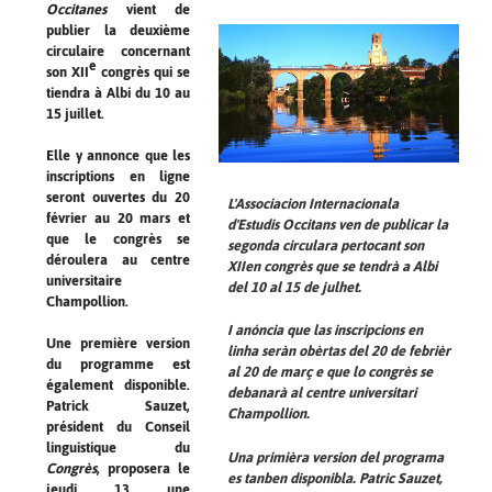
Occitanes
vient de
publier la deuxième
circulaire concernant
e
son XII
congrès qui se
tiendra à Albi du 10 au
15 juillet.
Elle y annonce que les
inscriptions en ligne
seront ouvertes du 20
L'Associacion Internacionala
février au 20 mars et
d'Estudis Occitans ven de publicar la
que le congrès se
segonda circulara pertocant son
déroulera au centre
XIIen congrès que se tendrà a Albi
universitaire
del 10 al 15 de julhet.
Champollion.
I anóncia que las inscripcions en
Une première version
linha seràn obèrtas del 20 de febrièr
du programme est
al 20 de març e que lo congrès se
également disponible.
debanarà al centre universitari
Patrick Sauzet,
Champollion.
président du Conseil
linguistique du
Una primièra version del programa
Congrès
, proposera le
es tanben disponibla. Patric Sauzet,
jeudi 13 une