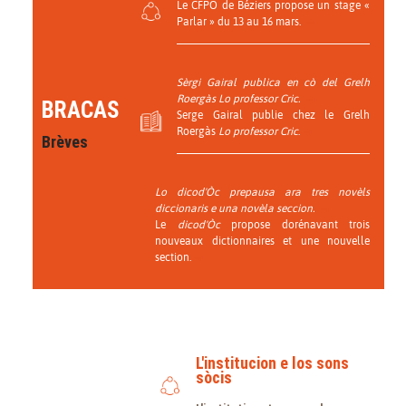
Le CFPO de Béziers propose un stage «
Parlar » du 13 au 16 mars.
Sèrgi Gairal publica en cò del Grelh
Roergàs Lo professor Cric.
BRACAS
Serge Gairal publie chez le Grelh
Roergàs
Lo professor Cric
.
Brèves
Lo dicod'Òc prepausa ara tres novèls
diccionaris e una novèla seccion.
Le
dicod'Òc
propose dorénavant trois
nouveaux dictionnaires et une nouvelle
section.
L'institucion e los sons
sòcis