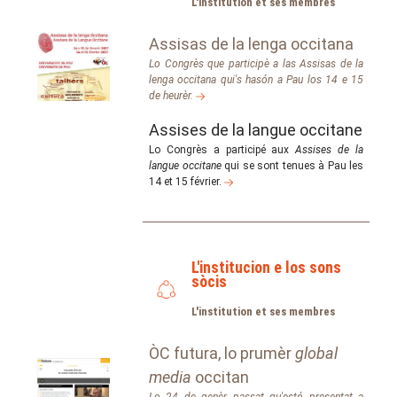
L'institution et ses membres
Assisas de la lenga occitana
Lo Congrès que participè a las Assisas de la
lenga occitana qui's hasón a Pau los 14 e 15
de heurèr.
Assises de la langue occitane
Lo Congrès a participé aux
Assises de la
langue occitane
qui se sont tenues à Pau les
14 et 15 février.
L'institucion e los sons
sòcis
L'institution et ses membres
ÒC futura, lo prumèr
global
media
occitan