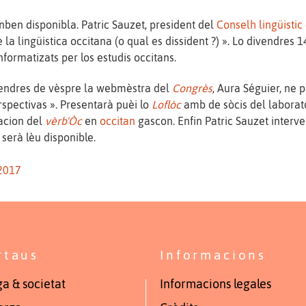
ben disponibla. Patric Sauzet, president del
Conselh lingüistic
e la lingüistica occitana (o qual es dissident ?) ». Lo divendres
nformatizats per los estudis occitans.
ivendres de vèspre la webmèstra del
Congrès
, Aura Séguier, ne 
rspectivas ». Presentarà puèi lo
Loflòc
amb de sòcis del laborat
eacion del
vèrb'Òc
en
occitan
gascon. Enfin Patric Sauzet inter
erà lèu disponible.
 2017
rtaus
Informacions
a & societat
Informacions legales