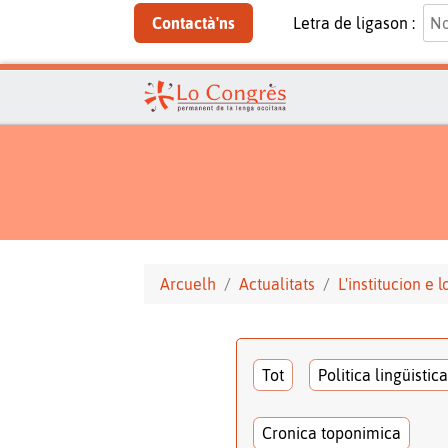
Contactà'ns
Letra de ligason :
Arcuelh
Actualitats
L'institucion e 
Tot
Politica lingüistica
Cronica toponimica