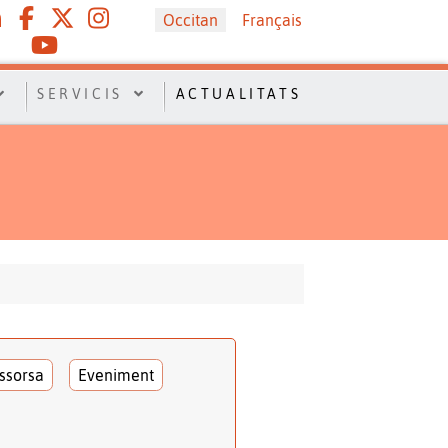
Sélectionnez votre langue
Occitan
Français
SERVICIS
ACTUALITATS
ssorsa
Eveniment