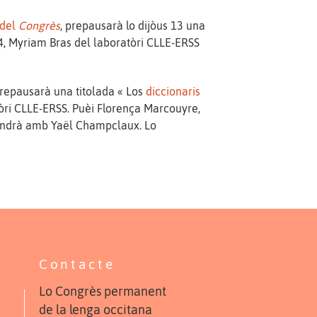
 del
Congrès
, prepausarà lo dijòus 13 una
 14, Myriam Bras del laboratòri CLLE-ERSS
prepausarà una titolada « Los
diccionaris
òri CLLE-ERSS. Puèi Florença Marcouyre,
vendrà amb Yaël Champclaux. Lo
Contacte
Lo Congrès permanent
de la lenga occitana