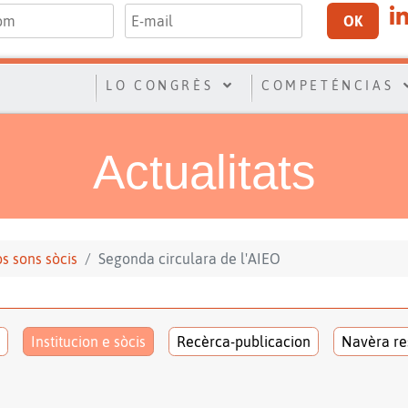
OK
LO CONGRÈS
COMPETÉNCIAS
Actualitats
los sons sòcis
Segonda circulara de l'AIEO
Institucion e sòcis
Recèrca-publicacion
Navèra re