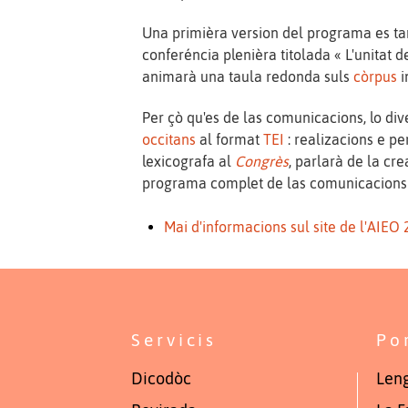
Una primièra version del programa es tan
conferéncia plenièra titolada « L'unitat d
animarà una taula redonda suls
còrpus
i
Per çò qu'es de las comunicacions, lo d
occitans
al format
TEI
: realizacions e pe
lexicografa al
Congrès
, parlarà de la cr
programa complet de las comunicacions s
Mai d'informacions sul site de l'AIEO
Servicis
Po
Dicodòc
Leng