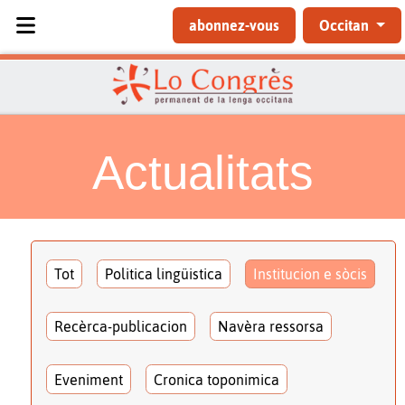
Sélectionnez votre langue
abonnez-vous
Occitan
Actualitats
Tot
Politica lingüistica
Institucion e sòcis
Recèrca-publicacion
Navèra ressorsa
Eveniment
Cronica toponimica