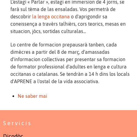
L'estagi « Parlar », estagi en immersion de 4 jorns, se
farà sul tèma de las ensaladas. Vos permetrà de
descobrir
la lenga occitana
o d'aprigondir sa
coneissença a travèrs talhièrs, cors teorics, mesas en
situacion, jòcs, sortidas culturalas...
Lo centre de formacion prepausarà tanben, cada
dimècres a partir del 8 de març, d'amassadas
d'informacion collectivas per presentar sa formacion
de formator professional d'adultes en lenga e cultura
occitanas o catalanas. Se tendràn a 14 h dins los locals
d'APRENE a l'ostal de la vida associativa.
Ne saber mai
Servicis
Dicodòc