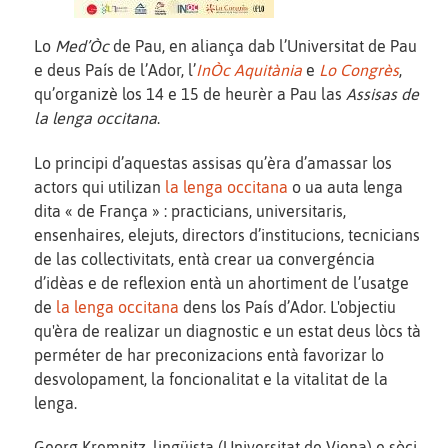
Lo
Med’Òc
de Pau, en aliança dab l’Universitat de Pau
e deus País de l’Ador, l’
InÒc Aquitània
e
Lo Congrès
,
qu’organizè los 14 e 15 de heurèr a Pau las
Assisas de
la lenga occitana
.
Lo principi d’aquestas assisas qu’èra d’amassar los
actors qui utilizan
la lenga occitana
o ua auta lenga
dita « de França » : practicians, universitaris,
ensenhaires, elejuts, directors d’institucions, tecnicians
de las collectivitats, entà crear ua convergéncia
d’idèas e de reflexion entà un ahortiment de l’usatge
de
la lenga occitana
dens los País d’Ador. L'objectiu
qu'èra de realizar un diagnostic e un estat deus lòcs tà
perméter de har preconizacions entà favorizar lo
desvolopament, la foncionalitat e la vitalitat de la
lenga.
Georg Kremnitz, lingüista (Universitat de Viena) e sòci