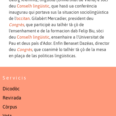
deu
Conselh lingüistic
, que hasó ua conferéncia
inaugurau qui portava sus la situacion sociolingüistica
de l'
occitan
. Gilabèrt Mercadier, president deu
Congrès
, que participè au talhèr tà çò de
l'ensenhament e de la formacion dab Felip Biu, sòci
deu
Conselh lingüistic
, ensenhaire a l'Universitat de
Pau et deus país d'Ador. Enfin Benaset Dazéas, director
deu
Congrès
, que coanimè lo talhèr tà çò de la mesa
en plaça de las politicas lingüisticas.
Servicis
Dicodòc
Revirada
Còrpus
Votz