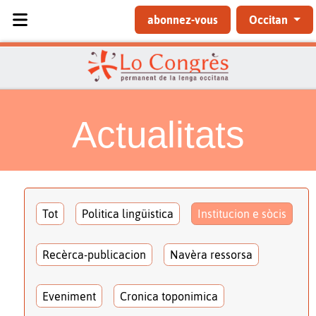
Sélectionnez votre langue
abonnez-vous
Occitan
Actualitats
Tot
Politica lingüistica
Institucion e sòcis
Recèrca-publicacion
Navèra ressorsa
Eveniment
Cronica toponimica