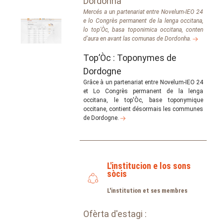
Dordonha
Mercés a un partenariat entre Novelum-IEO 24
e lo Congrès permanent de la lenga occitana,
lo top'Òc, basa toponimica occitana, conten
d'aura en avant las comunas de Dordonha.
Top’Òc : Toponymes de
Dordogne
Grâce à un partenariat entre Novelum-IEO 24
et Lo Congrès permanent de la lenga
occitana, le top'Òc, base toponymique
occitane, contient désormais les communes
de Dordogne.
L'institucion e los sons
sòcis
L'institution et ses membres
Ofèrta d'estagi :