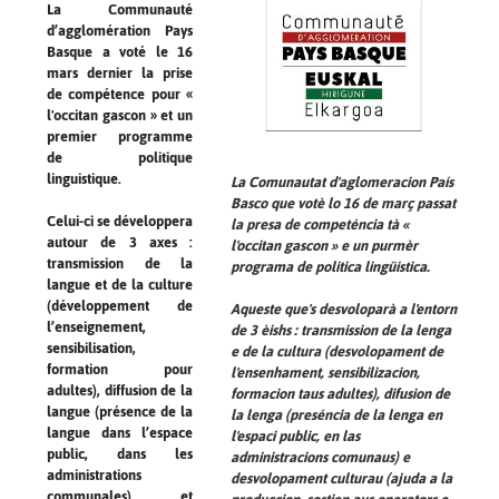
La Communauté
d’agglomération Pays
Basque a voté le 16
mars dernier la prise
de compétence pour «
l'occitan gascon » et un
premier programme
de politique
linguistique.
La Comunautat d'aglomeracion País
Basco que votè lo 16 de març passat
Celui-ci se développera
la presa de competéncia tà «
autour de 3 axes :
l'occitan gascon » e un purmèr
transmission de la
programa de politica lingüistica.
langue et de la culture
(développement de
Aqueste que's desvoloparà a l'entorn
l’enseignement,
de 3 èishs : transmission de la lenga
sensibilisation,
e de la cultura (desvolopament de
formation pour
l'ensenhament, sensibilizacion,
adultes), diffusion de la
formacion taus adultes), difusion de
langue (présence de la
la lenga (preséncia de la lenga en
langue dans l’espace
l'espaci public, en las
public, dans les
administracions comunaus) e
administrations
desvolopament culturau (ajuda a la
communales) et