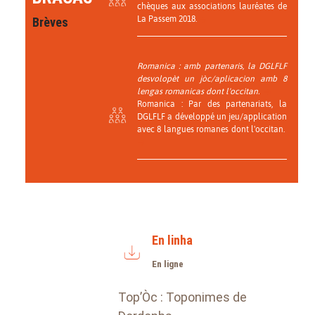
chèques aux associations lauréates de
La Passem 2018.
Brèves
Romanica : amb partenaris, la DGLFLF
desvolopèt un jòc/aplicacion amb 8
lengas romanicas dont l'occitan.
Romanica : Par des partenariats, la
DGLFLF a développé un jeu/application
avec 8 langues romanes dont l'occitan.
En linha
En ligne
Top’Òc : Toponimes de