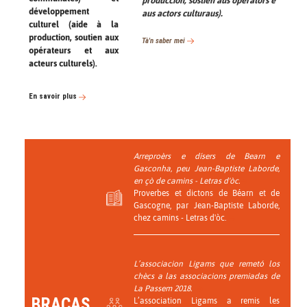
produccion, sostien aus operators e
développement
aus actors culturaus).
culturel (aide à la
production, soutien aux
Tà'n saber mei
opérateurs et aux
acteurs culturels).
En savoir plus
Arreproèrs e dísers de Bearn e
Gasconha, peu Jean-Baptiste Laborde,
en çò de camins - Letras d'òc.
Proverbes et dictons de Béarn et de
Gascogne, par Jean-Baptiste Laborde,
chez camins - Letras d'òc.
L’associacion Ligams que remetó los
chècs a las associacions premiadas de
La Passem 2018.
BRACAS
L’association Ligams a remis les