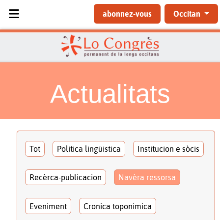
Sélectionnez votre langue
abonnez-vous
Occitan
Actualitats
Tot
Politica lingüistica
Institucion e sòcis
Recèrca-publicacion
Navèra ressorsa
Eveniment
Cronica toponimica