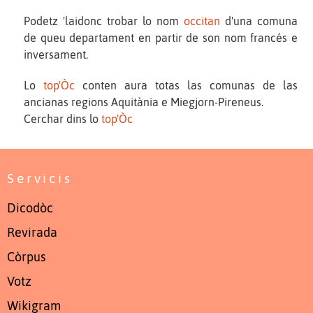
Podetz 'laidonc trobar lo nom
occitan
d'una comuna
de queu departament en partir de son nom francés e
inversament.
Lo
top'Òc
conten aura totas las comunas de las
ancianas regions Aquitània e Miegjorn-Pireneus.
Cerchar dins lo
top'Òc
Servicis
Dicodòc
Revirada
Còrpus
Votz
Wikigram