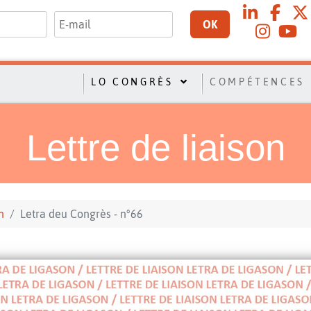
OK
LO CONGRÈS
COMPÉTENCES
Lettre de liaison
n
Letra deu Congrès - n°66