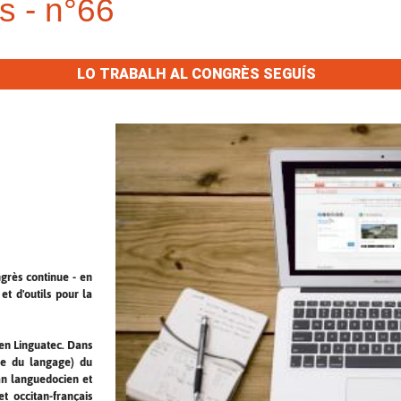
s - n°66
LO TRABALH AL CONGRÈS SEGUÍS
ngrès continue - en
et d'outils pour la
en Linguatec. Dans
ue du langage) du
an languedocien et
t occitan-français