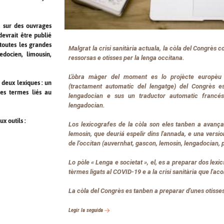
t sur des ouvrages
devrait être publié
 toutes les grandes
Malgrat la crisi sanitària actuala, la còla del Congrès c
edocien, limousin,
ressorsas e otisses per la lenga occitana.
L'òbra màger del moment es lo projècte europèu 
 deux lexiques : un
(tractament automatic del lengatge) del Congrès es
des termes liés au
lengadocian e sus un traductor automatic francés
lengadocian.
x outils :
Los lexicografes de la còla son eles tanben a avança
lemosin, que deuriá espelir dins l'annada, e una versio
de l’occitan (auvernhat, gascon, lemosin, lengadocian, 
Lo pòle « Lenga e societat », el, es a preparar dos lexics
tèrmes ligats al COVID-19 e a la crisi sanitària que l'a
La còla del Congrès es tanben a preparar d'unes otisses
Legir la seguida