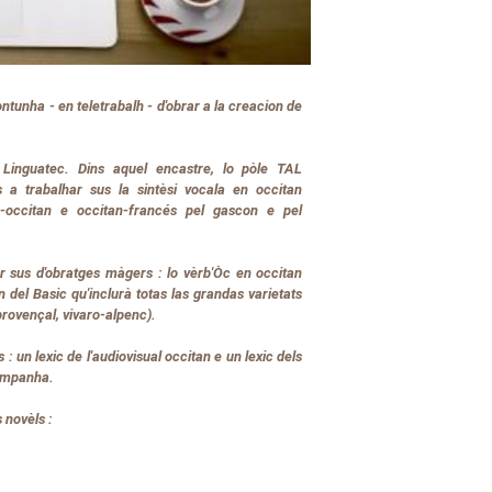
ontunha - en teletrabalh - d'obrar a la creacion de
Linguatec. Dins aquel encastre, lo pòle TAL
 a trabalhar sus la sintèsi vocala en occitan
-occitan e occitan-francés pel gascon e pel
r sus d'obratges màgers : lo vèrb'Òc en occitan
n del Basic qu'inclurà totas las grandas varietats
provençal, vivaro-alpenc).
 : un lexic de l'audiovisual occitan e un lexic dels
companha.
 novèls :