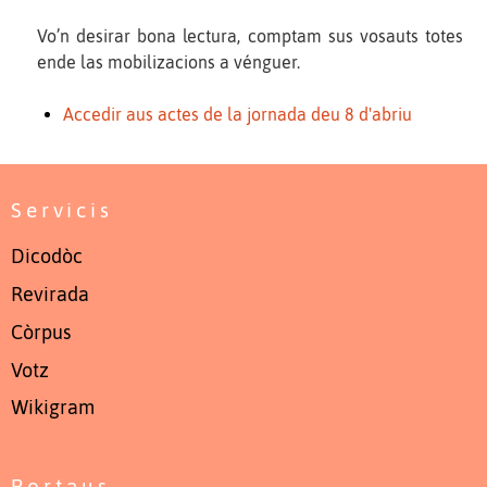
Vo’n desirar bona lectura, comptam sus vosauts totes
ende las mobilizacions a vénguer.
Accedir aus actes de la jornada deu 8 d'abriu
Servicis
Dicodòc
Revirada
Còrpus
Votz
Wikigram
Portaus