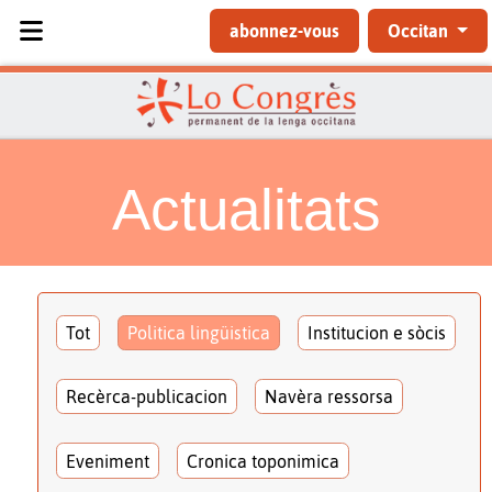
Sélectionnez votre langue
abonnez-vous
Occitan
Actualitats
Tot
Politica lingüistica
Institucion e sòcis
Recèrca-publicacion
Navèra ressorsa
Eveniment
Cronica toponimica