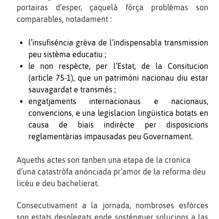
portairas d’esper, çaquelà fòrça problèmas son
comparables, notadament :
l’insufiséncia grèva de l’indispensabla transmission
peu sistèma educatiu ;
le non respècte, per l’Estat, de la Consitucion
(article 75-1), que un patrimòni nacionau diu estar
sauvagardat e transmés ;
engatjaments internacionaus e nacionaus,
convencions, e una legislacion lingüistica botats en
causa de biais indirècte per disposicions
reglamentàrias impausadas peu Governament.
Aqueths actes son tanben una etapa de la cronica
d’una catastròfa anónciada pr’amor de la reforma deu
licèu e deu bachelierat.
Consecutivament a la jornada, nombroses esfòrces
son estats desplegats ende sosténguer solucions a las