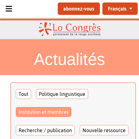
Sélectionnez votre langue
abonnez-vous
Français
Actualités
Tout
Politique linguistique
Institution et membres
Recherche / publication
Nouvelle ressource