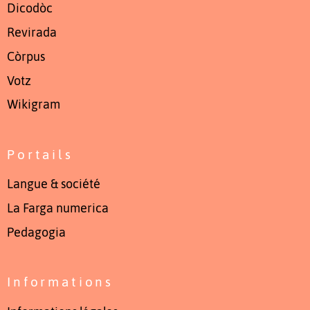
Dicodòc
Revirada
Còrpus
Votz
Wikigram
Portails
Langue & société
La Farga numerica
Pedagogia
Informations