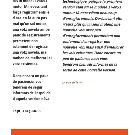
sus lo modèl 1votz/1
technologique, puisque la première
motor IA necessitant
version était sur le modèle 1 voix/1
fòrça registraments, e
moteur IA nécessitant beaucoup
d'ara-en-là aurà pas
d’enregistrements. Dorénavant elle
mai qu'un sol motor,
n’aura plus qu’un seul moteur, une
una votz novèla ambe
nouvelle voix avec peu
pauc de registraments
d’enregistrements permettant non
permetent non
seulement d’enregistrer une
solament de registrar
nouvelle voix mais aussi d’améliorer
una votz novèla, mai
les voix existantes. Donc encore un
tanben de melhorar lei
peu de patience, nous vous
votz existentas.
tiendrons bien sûr informés de la
sortie de cette nouvelle version.
Donc encara un pauc
de paciéncia, vos
Lire la suite
tendrem de segur
informats de l'espelida
d'aquela version nòva.
Legir la seguida