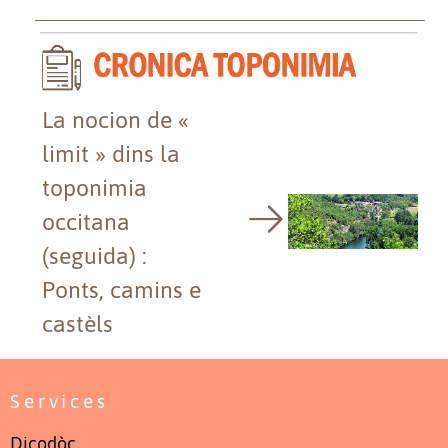
La nocion de «
limit » dins la
toponimia
occitana
(seguida) :
Ponts, camins e
castèls
Services
Dicodòc