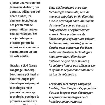
ajustar una version tèst
lemosina: d'efiech, per
Votz, qui fonctionne avec une
aquesta, utilizarem dei
technologie neuronale, sera de
libres audios, lei
nouveau entrainée en fin d’année,
darrierei tecnologias
avec le provençal donc, mais aussi
nos permetent de
de nouvelles voix en gascon et
pensar utilizar aqueu
languedocien, et également en
tipe de ressorsas, fins
aranais. Nous profiterons de
ara jutjadas pauc
l’occasion pour ajouter une version
eficaças perque la
test le limousin : en effet, pour ce
sintèsi vocala requerís
dernier nous utiliserons des livres
normalament un ton
audio, les dernières technologies
de votz neutre.
nous permettant d’envisager
d’utiliser ce type de ressources,
Gràcias a LLM (Large
jusqu’alors jugées peu efficaces car
Language Models),
la synthèse requiert normalement
l'occitan se pòt inspirar
un ton de voix neutre.
d'autrei lengas per
desvelopar sei pròprei
Grâce aux LLM (Large Language
tecnologias. Votz
Models), l’occitan peut s’appuyer sur
passarà un nòu cap
d’autres langues pour développer
tecnologic, puei que la
ses propres technologies. Votz
promiera version èra
franchira un nouveau cap