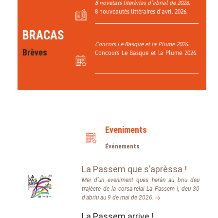
8 novetats literàrias d’abrial de 2026.
8 nouveautés littéraires d’avril 2026.
BRACAS
Concors Le Basque et la Plume 2026.
Brèves
Concours Le Basque et la Plume 2026.
Eveniments
Événements
La Passem que s’aprèssa !
Mei d’un eveniment ques haràn au briu deu
trajècte de la corsa-relai La Passem !, deu 30
d'abriu au 9 de mai de 2026.
La Passem arrive !