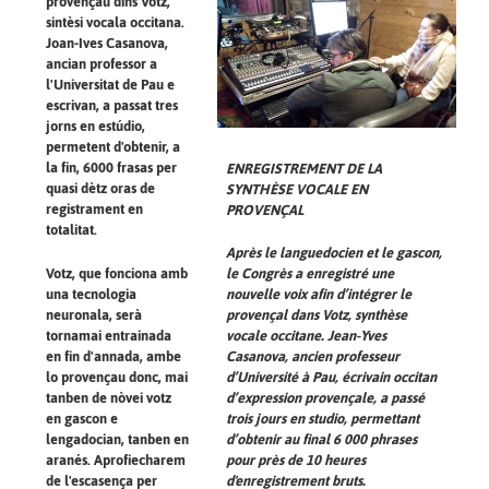
provençau dins Votz,
sintèsi vocala occitana.
Joan-Ives Casanova,
ancian professor a
l'Universitat de Pau e
escrivan, a passat tres
jorns en estúdio,
permetent d'obtenir, a
la fin, 6000 frasas per
ENREGISTREMENT DE LA
quasi dètz oras de
SYNTHÈSE VOCALE EN
registrament en
PROVENÇAL
totalitat.
Après le languedocien et le gascon,
Votz, que fonciona amb
le Congrès a enregistré une
una tecnologia
nouvelle voix afin d’intégrer le
neuronala, serà
provençal dans Votz, synthèse
tornamai entrainada
vocale occitane. Jean-Yves
en fin d'annada, ambe
Casanova, ancien professeur
lo provençau donc, mai
d’Université à Pau, écrivain occitan
tanben de nòvei votz
d’expression provençale, a passé
en gascon e
trois jours en studio, permettant
lengadocian, tanben en
d’obtenir au final 6 000 phrases
aranés. Aprofiecharem
pour près de 10 heures
de l'escasença per
d'enregistrement bruts.