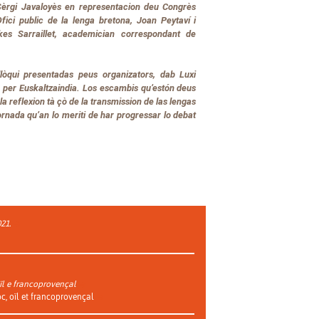
Sèrgi Javaloyès en representacion deu Congrès
fici public de la lenga bretona, Joan Peytaví i
akes Sarraillet, academician correspondant de
lòqui presentadas peus organizators, dab Luxi
 per Euskaltzaindia. Los escambis qu’estón deus
 la reflexion tà çò de la transmission de las lengas
ornada qu’an lo meriti de har progressar lo debat
021.
 oïl e francoprovençal
 oc, oïl et francoprovençal