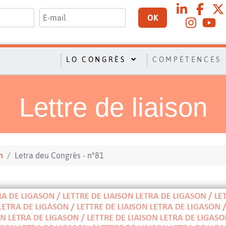
OK
LO CONGRÈS
COMPÉTENCES
Lettre de liaison
n
Letra deu Congrès - n°81