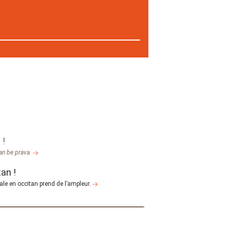
 !
tan be prava.
an !
ale en occitan prend de l’ampleur.