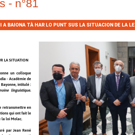
s - n°81
 A BAIONA TÀ HAR LO PUNT SUS LA SITUACION DE LA L
R LA SITUATION
yonne un colloque
ndia - Académie de
Bayonne, intitulé :
oine linguistique.
e retransmettre en
tions qui ont fait le
 la loi Molac.
uré par Jean René