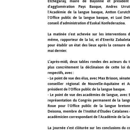
Etchegaray, maire de Bayonne et présiden
d'agglomération Pays Basque, Andres Urrut
l'Académie de la langue basque, Antton Curutch
l'Office public de la langue basque, et Luxi D
conseil d'administration d'Euskal Konfederazioa.
La matinée s’est achevée sur les interventions 
même, rapporteur de la loi, et d'Eneritz Zabaleta
pour établir un état des lieux après la censure d
mai dernier.
L’après-midi, deux tables rondes des acteurs du t
plus concrètement la déclinaison de cette loi 
respectifs, avec :
- Le point de vue des élus, avec Max Brisson, sénat
conseiller régional de Nouvelle-Aquitaine et A
président de l'Office public de la langue basque.
- Le point de vue des académies de langue, avec 
représentation du Congrès permanent de la langu
Roue pour l'Office public de la langue bretonn
Deixona, membre de l'Institut d'Études Catalanes e
académicien correspondant de l'Académie de la l
La journée s’est clôturée sur les conclusions du 