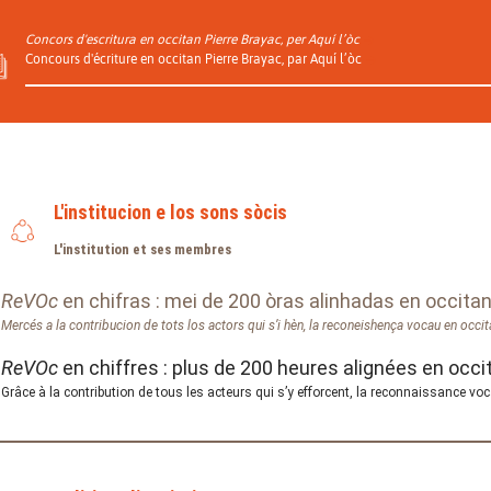
Concors d'escritura en occitan Pierre Brayac, per Aquí l’òc
Concours d'écriture en occitan Pierre Brayac, par Aquí l’òc
L'institucion e los sons sòcis
L'institution et ses membres
ReVOc
en chifras : mei de 200 òras alinhadas en occitan
Mercés a la contribucion de tots los actors qui s’i hèn, la reconeishença vocau en occi
ReVOc
en chiffres : plus de 200 heures alignées en occit
Grâce à la contribution de tous les acteurs qui s’y efforcent, la reconnaissance voc