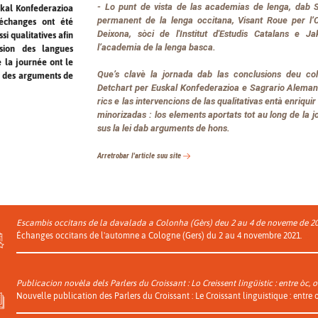
- Lo punt de vista de las academias de lenga, dab 
skal Konfederazioa
permanent de la lenga occitana, Visant Roue per l’O
 échanges ont été
Deixona, sòci de l'Institut d'Estudis Catalans e J
si qualitatives afin
l’academia de la lenga basca.
ssion des langues
e la journée ont le
Que’s clavè la jornada dab las conclusions deu col
ec des arguments de
Detchart per Euskal Konfederazioa e Sagrario Aleman
rics e las intervencions de las qualitativas entà enriquir
minorizadas : los elements aportats tot au long de la j
sus la lei dab arguments de hons.
Arretrobar l'article suu site
Escambis occitans de la davalada a Colonha (Gèrs) deu 2 au 4 de noveme de 2
Échanges occitans de l'automne a Cologne (Gers) du 2 au 4 novembre 2021.
Publicacion novèla dels Parlers du Croissant : Lo Creissent lingüistic : entre òc,
Nouvelle publication des Parlers du Croissant : Le Croissant linguistique : entre