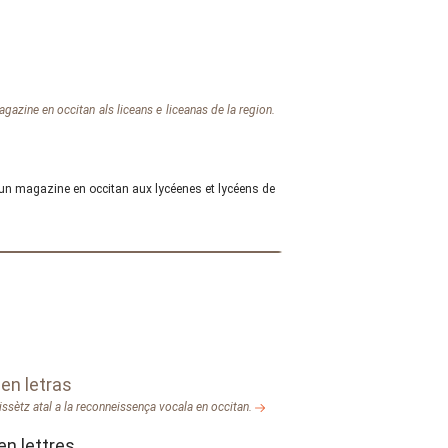
magazine en occitan als liceans e liceanas de la region.
re un magazine en occitan aux lycéenes et lycéens de
en letras
issètz atal a la reconneissença vocala en occitan.
en lettres