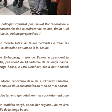
n collòqui organizat per Euskal Konfederazioa e
artenariat dab la mairetat de Baiona, titolat :
Lei
güistic. Quinas perspectivas ?
 dirècte totas las taulas redondas e totas las
la situacion actuau de la lei Molac.
é Etchegaray, maire de Baiona e president la
ia, president de l’Academia de la lenga basca,
 lenga basca, e Luxi Detchart, sòcia deu conselh
Molac, raportaire de la lei, e d’Eneritz Zabaleta,
la censura deus dus articles au mes de mai passat.
 deu terrenh qui detalhèn mei concrètament quin
tor, Mathieu Bergé, conselhèr regionau de Navèra
lic de la lenga basca.