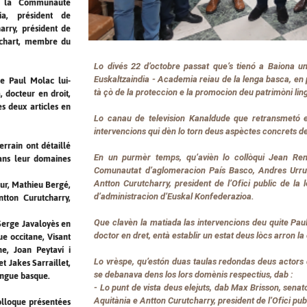
t la Communauté
ia, président de
arry, président de
etchart, membre du
Lo divés 22 d’octobre passat que’s tienó a Baiona u
Euskaltzaindia - Academia reiau de la lenga basca, en p
de Paul Molac lui-
tà çò de la proteccion e la promocion deu patrimòni lin
, docteur en droit,
es deux articles en
Lo canau de television
Kanaldude
que retransmetó en
intervencions qui dèn lo torn deus aspèctes concrets de 
errain ont détaillé
En un purmèr temps, qu’avièn lo collòqui Jean Ren
dans leur domaines
Comunautat d’aglomeracion País Basco, Andres Urrut
Antton Curutcharry, president de l’Ofici public de la
eur, Mathieu Bergé,
d’administracion d’Euskal Konfederazioa.
ntton Curutcharry,
Que clavèn la matiada las intervencions deu quite Paul 
Serge Javaloyès en
doctor en dret, entà establir un estat deus lòcs arron 
e occitane, Visant
e, Joan Peytaví i
Lo vrèspe, qu’estón duas taulas redondas deus actors
t Jakes Sarraillet,
se debanava dens los lors domènis respectius, dab :
angue basque.
- Lo punt de vista deus elejuts, dab Max Brisson, sena
Aquitània e Antton Curutcharry, president de l’Ofici pub
colloque présentées