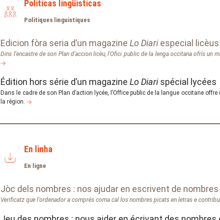
Politicas lingüisticas
Politiques linguistiques
Edicion fòra seria d’un magazine
Lo Diari
especial licèus
Dins l'encastre de son Plan d'accion licèu, l'Ofici public de la lenga occitana ofrís un 
Édition hors série d’un magazine
Lo Diari
spécial lycées
Dans le cadre de son Plan d’action lycée, l’Office public de la langue occitane off
la région.
En linha
En ligne
Jòc dels nombres : nos ajudar en escrivent de nombres 
Verificatz que l'ordenador a comprés coma cal los nombres picats en letras e contribu
Jeu des nombres : nous aider en écrivant des nombres 