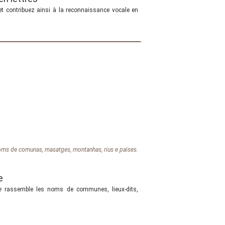
et contribuez ainsi à la reconnaissance vocale en
ms de comunas, masatges, montanhas, rius e païses.
e
e
rassemble les noms de communes, lieux-dits,