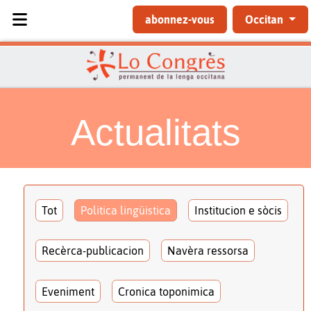
Sélectionnez votre langue
abonnez-vous
Occitan
Actualitats
Tot
Politica lingüistica
Institucion e sòcis
Recèrca-publicacion
Navèra ressorsa
Eveniment
Cronica toponimica