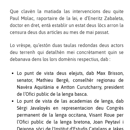
Que clavèn la matiada las intervencions deu quite
Paul Molac, raportaire de la lei, e d’Eneritz Zabaleta,
doctor en dret, entà establir un estat deus lòcs arron la
censura deus dus articles au mes de mai passat.
Lo vrèspe, qu’estón duas taulas redondas deus actors
deu terrenh qui detalhèn mei concrètament quin se
debanava dens los lors domènis respectius, dab :
Lo punt de vista deus elejuts, dab Max Brisson,
senator, Mathieu Bergé, conselhèr regionau de
Navèra Aquitània e Antton Curutcharry, president
de l’Ofici public de la lenga basca.
Lo punt de vista de las academias de lenga, dab
Sèrgi Javaloyès en representacion deu Congrès
permanent de la lenga occitana, Visant Roue per
l’Ofici public de la lenga bretona, Joan Peytaví i
Deixona, sòci de l'Institut d'Estudis Catalans e Jakes