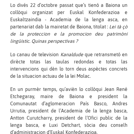
Lo divés 22 d’octobre passat que’s tienó a Baiona un
collòqui organizat per Euskal Konfederazioa e
Euskaltzaindia - Academia de la lenga asca, en
partenariat dab la mairetat de Baiona, titolat :
Lei tà çò
de la proteccion e la promocion deu patrimòni
lingüistic. Quinas perspectivas ?
Lo canau de television
Kanaldude
que retransmetó en
dirècte totas las taulas redondas e totas las
intervencions qui dèn lo torn deus aspèctes concrets
de la situacion actuau de la lei Molac.
En un purmèr temps, qu’avièn lo collòqui Jean René
Etchegaray, maire de Baiona e president la
Comunautat d’aglomeracion País Basco, Andres
Urrutia, president de l’Academia de la lenga basca,
Antton Curutcharry, president de l’Ofici public de la
lenga basca, e Luxi Detchart, sòcia deu conselh
d’administracion d’Euskal Konfederazioa.