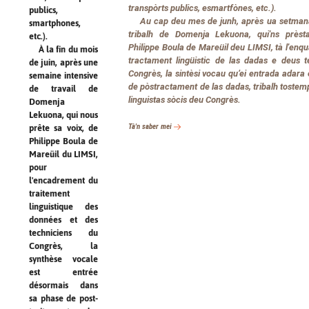
transpòrts publics, esmartfònes, etc.).
publics,
Au cap deu mes de junh, après ua setmana
smartphones,
tribalh de Domenja Lekuona, qui'ns prèst
etc.).
Philippe Boula de Mareüil deu LIMSI, tà l'en
À la fin du mois
tractament lingüistic de las dadas e deus t
de juin, après une
Congrès, la sintèsi vocau qu’ei entrada adara 
semaine intensive
de pòstractament de las dadas, tribalh tostem
de travail de
linguistas sòcis deu Congrès.
Domenja
Lekuona, qui nous
Tà'n saber mei
prête sa voix, de
Philippe Boula de
Mareüil du LIMSI,
pour
l'encadrement du
traitement
linguistique des
données et des
techniciens du
Congrès, la
synthèse vocale
est entrée
désormais dans
sa phase de post-