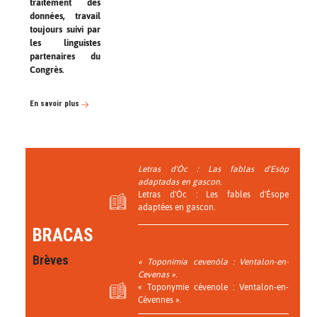
traitement des
données, travail
toujours suivi par
les linguistes
partenaires du
Congrès.
En savoir plus
Letras d'Òc : Las fablas d'Esòp
adaptadas en gascon.
Letras d'Òc : Les fables d'Ésope
adaptées en gascon.
BRACAS
Brèves
« Toponimia cevenòla : Ventalon-en-
Cevenas ».
« Toponymie cévenole : Ventalon-en-
Cévennes ».