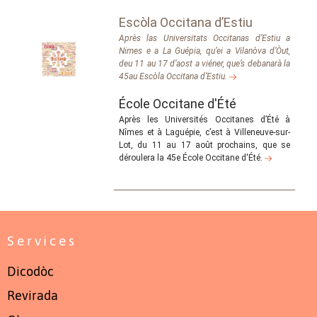
Escòla Occitana d’Estiu
Après las Universitats Occitanas d’Estiu a
Nimes e a La Guépia, qu’ei a Vilanòva d’Òut,
deu 11 au 17 d’aost a viéner, que’s debanarà la
45au Escòla Occitana d’Estiu.
École Occitane d'Été
Après les Universités Occitanes d’Été à
Nîmes et à Laguépie, c’est à Villeneuve-sur-
Lot, du 11 au 17 août prochains, que se
déroulera la 45e École Occitane d'Été.
Services
Dicodòc
Revirada