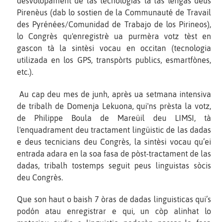
desvolopament de las tecnologias tà las lengas deus
Pirenèus (dab lo sostien de la Communauté de Travail
des Pyrénées/Comunidad de Trabajo de los Pirineos),
lo Congrès qu'enregistrè ua purmèra votz tèst en
gascon tà la sintèsi vocau en occitan (tecnologia
utilizada en los GPS, transpòrts publics, esmartfònes,
etc.).
Au cap deu mes de junh, après ua setmana intensiva
de tribalh de Domenja Lekuona, qui'ns prèsta la votz,
de Philippe Boula de Mareüil deu LIMSI, tà
l'enquadrament deu tractament lingüistic de las dadas
e deus tecnicians deu Congrès, la sintèsi vocau qu’ei
entrada adara en la soa fasa de pòst-tractament de las
dadas, tribalh tostemps seguit peus linguistas sòcis
deu Congrès.
Que son haut o baish 7 òras de dadas linguisticas qui’s
podón atau enregistrar e qui, un còp alinhat lo