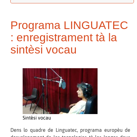
Programa LINGUATEC
: enregistrament tà la
sintèsi vocau
Sintèsi vocau
Dens lo quadre de Linguatec, programa europèu de