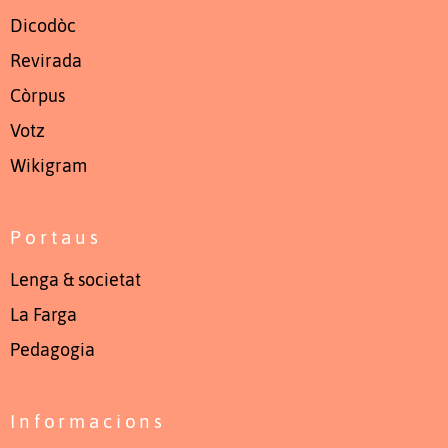
Dicodòc
Revirada
Còrpus
Votz
Wikigram
Portaus
Lenga & societat
La Farga
Pedagogia
Informacions