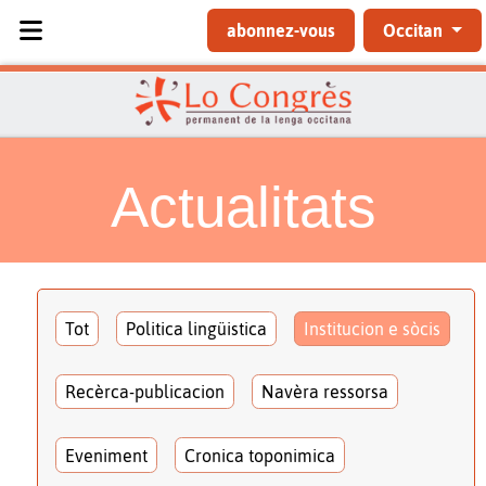
Sélectionnez votre langue
abonnez-vous
Occitan
Actualitats
Tot
Politica lingüistica
Institucion e sòcis
Recèrca-publicacion
Navèra ressorsa
Eveniment
Cronica toponimica