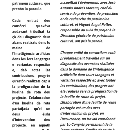
accueillait l’événement, avec José
patrimòni culturau, que
Antonio Andrés Moreno, chef du
prenón la paraula.
service de prévention, de protection
et de recherche du patrimoine
Cada entitat deu
culturel, et Miguel Ángel Pelles,
consòrci qu'avèva
responsable du suivi du projet à la
audavant tribalhat tà
Direction générale du patrimoine
çò deu diagnostic deus
culturel, ont pris la parole.
abans realizats dens lo
maine de
Chaque entité du consortium avait
l'Intelligéncia artificiau
préalablement travaillé sur un
dens los lors lengatges
diagnostic des avancées réalisées
e variantas respectius
dans le domaine de l'Intelligence
e, dab totas las
artificielle dans leurs langages et
contribucions, progrès
variantes respectifs et, avec toutes
qu'estón realizats cap a
les contributions, des progrès ont
la prefiguracion de la
été réalisés vers la préfiguration de
huelha de rota deu
la feuille de route du projet.
projècte. L'elaboracion
L'élaboration d'une feuille de route
d'ua huelha de rota
partagée est un des axes
partatjada qu'ei un
d'intervention du projet, en
deus èishs
l'occurrence, un travail coordonné
d'intervencion deu
par Lo Congrès permanent de la
projècte, en aqueth
lenga occitana. Feuille de route à