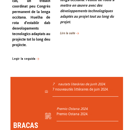
cas, un tribalh
mettre en œuvre avec des
coordinat peu Congrès
développements technologiques
permanent de la lenga
adaptés au projet tout au long du
occitana. Huelha de
projet.
rota d’establir dab
desvolopaments
Lire la suite
tecnologics adaptats au
projècte tot lo long deu
projècte.
Legir la seguida
7
nautats literàrias de junh 2024.
7 nouveautés littéraires de juin 2024.
Premio Ostana 2024.
Premio Ostana 2024.
BRACAS