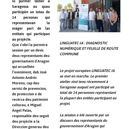
lo purmèr talhèr a
Saragossa au quau
participèn un totau de
14 personas qui
representavan la
màger part de las
entitats qui participan
au projècte.
LINGUATEC-IA : DIAGNOSTIC
Que s’obrí la purmèra
NUMÉRIQUE ET FEUILLE DE ROUTE
session per un devis
COMMUNE
deus representants deu
governament d'Aragon
qui arcuelhèn
Le projet européen LINGUATEC IA
l’eveniment, dab José
se met en marche. Le premier
Antonio Andrés
atelier s'est tenu récemment à
Moreno, cap deu
Saragosse auquel ont participé un
servici de prevencion,
total de 14 personnes représentant
de proteccion e de
la plupart des entités participant au
recèrca deu patrimòni
projet.
culturau, e Miguel
Ángel Palas,
La session a été ouverte par un
responsable deu seguit
discours des représentants du
deu projècte a la
gouvernement d'Aragon qui
Direccion generau deu