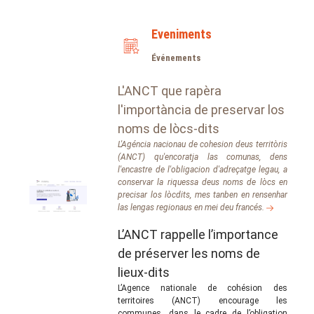
Eveniments
Événements
L'ANCT que rapèra
l'importància de preservar los
noms de lòcs-dits
L'Agéncia nacionau de cohesion deus territòris
(ANCT) qu'encoratja las comunas, dens
l'encastre de l'obligacion d'adreçatge legau, a
conservar la riquessa deus noms de lòcs en
precisar los lòcdits, mes tanben en rensenhar
las lengas regionaus en mei deu francés.
L’ANCT rappelle l’importance
de préserver les noms de
lieux-dits
L’Agence nationale de cohésion des
territoires (ANCT) encourage les
communes, dans le cadre de l’obligation