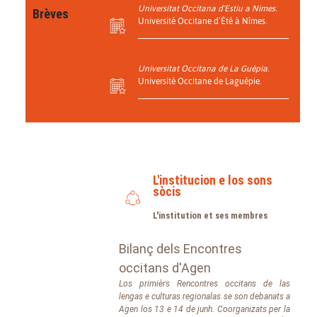
Universitat Occitana d'Estiu a Nimes.
Brèves
Université Occitane d’Été à Nîmes.
Universitat Occitana de La Guépia.
Université Occitane de Laguépie.
L'institucion e los sons
sòcis
L'institution et ses membres
Bilanç dels Encontres
occitans d'Agen
Los primièrs Rencontres occitans de las
lengas e culturas regionalas se son debanats a
Agen los 13 e 14 de junh. Coorganizats per la