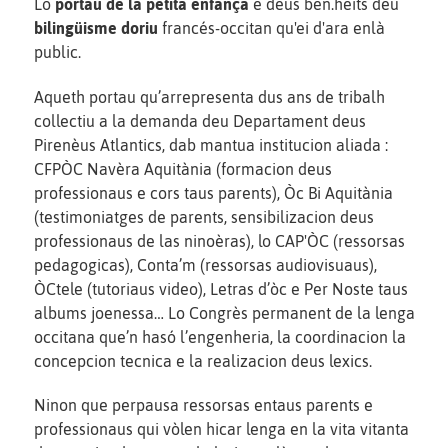
Lo
portau de la petita enfança
e deus ben.hèits deu
bilingüisme doriu
francés-occitan qu'ei d'ara enlà
public.
Aqueth portau qu’arrepresenta dus ans de tribalh
collectiu a la demanda deu Departament deus
Pirenèus Atlantics, dab mantua institucion aliada :
CFPÒC Navèra Aquitània (formacion deus
professionaus e cors taus parents), Òc Bi Aquitània
(testimoniatges de parents, sensibilizacion deus
professionaus de las ninoèras), lo CAP'ÒC (ressorsas
pedagogicas), Conta’m (ressorsas audiovisuaus),
ÒCtele (tutoriaus video), Letras d’òc e Per Noste taus
albums joenessa… Lo Congrès permanent de la lenga
occitana que’n hasó l’engenheria, la coordinacion la
concepcion tecnica e la realizacion deus lexics.
Ninon que perpausa ressorsas entaus parents e
professionaus qui vòlen hicar lenga en la vita vitanta