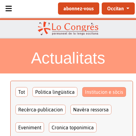
Sélectionnez votre langue
abonnez-vous
Occitan
Actualitats
Tot
Politica lingüistica
Institucion e sòcis
Recèrca-publicacion
Navèra ressorsa
Eveniment
Cronica toponimica