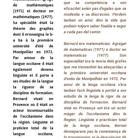
que sa competéncia e son
de mathématiques
eficacitat avián pas d’egalas que sa
(1971) et docteur en
modestia e sa discrecion. Perdèm
mathématiques (1977).
tanben un amic dins la vida que
Sa spécialité était la
podiam totjorn saber fisable e segur
théorie des graphes
a cada pas del camin.
dont il m'enseigna le b-
a ba à la première
Bernard èra matematician. Agregat
université d'été de
de matematicas (1971) e doctor en
Montpellier en 1972.
matematicas (1977). Son
Par amour de la
especialitat èra la teoria dels grafes
langue occitane il était
que me n’ensenhèt las abeçaròlas a
également devenu
la primièira universitat occitana
linguiste et il porta à
d’estiu de Montpelhièr en 1972. Per
ses études de la langue
amor de la lenga occitana s’èra
la rigueur de sa
tanben fach lingüista e portèt a sos
discipline de formation.
estudis de la lenga la rigor de sa
Bernard vivait en
disciplina de formacion. Bernard
Provence où il était un
viviá en Provença ont èra un actor
acteur incontournable
màger de l’occitanisme dins la
de l'occitanisme dans
Region. Lingüista e practician total
la région. Linguiste et
de la lenga occitana, Bernat
praticien total de la
desseparava pas la coneissença de
langue occitane,
la transmission, ni la descripcion de