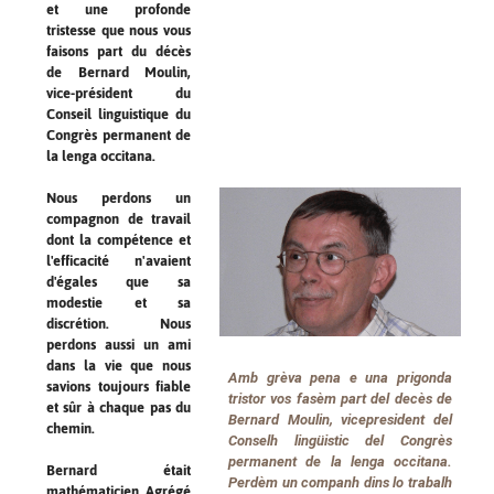
et une profonde
tristesse que nous vous
faisons part du décès
de Bernard Moulin,
vice-président du
Conseil linguistique du
Congrès permanent de
la lenga occitana.
Nous perdons un
compagnon de travail
dont la compétence et
l'efficacité n'avaient
d'égales que sa
modestie et sa
discrétion. Nous
perdons aussi un ami
dans la vie que nous
Amb grèva pena e una prigonda
savions toujours fiable
tristor vos fasèm part del decès de
et sûr à chaque pas du
Bernard Moulin, vicepresident del
chemin.
Conselh lingüistic del
Congrès
permanent de la lenga occitana
.
Bernard était
Perdèm un companh dins lo trabalh
mathématicien. Agrégé