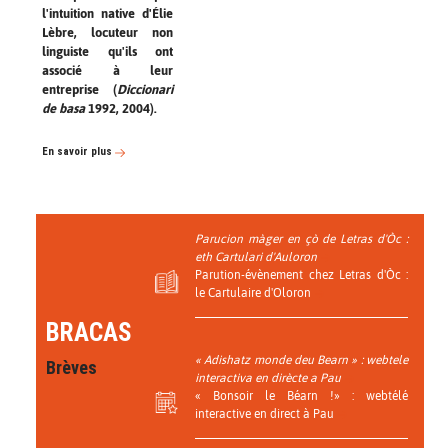
l'intuition native d'Élie
Lèbre, locuteur non
linguiste qu'ils ont
associé à leur
entreprise (
Diccionari
de basa
1992, 2004).
En savoir plus
Parucion màger en çò de Letras d'Òc :
eth Cartulari d'Auloron
Parution-évènement chez Letras d'Òc :
le Cartulaire d'Oloron
BRACAS
« Adishatz monde deu Bearn » : webtele
Brèves
interactiva en dirècte a Pau
« Bonsoir le Béarn !» : webtélé
interactive en direct à Pau