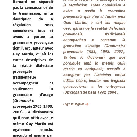
Bernard ne séparait
la regulacion. Totes coneissèm e
pas la connaissance de
avèm a posita la gramatica
la transmission, ni la
provençala que n’es el l’autor amb
description de la
Guiu Martin, e ont las mapas
régulation. Nous
descriptivas de la realitat dialectala
connaissons tous et
provençala tradicionala
avons à portée la
acompanhan e sostenon la
grammaire provençale
gramatica d’usatge (
Grammaire
dont il est l'auteur avec
provençale
1983, 1998, 2007).
Guy Martin, et où les
Tanben lo diccionari que nos
cartes descriptives de
porgiguèt amb lo meteis Guiu
la réalité dialectale
Martin es enriquesit, assoplit e
provençale
assegurat per l’intuicion nativa
traditionnelle
d’Elias Lèbre, locutor non lingüista
accompagnent et
qu’associèron a lor entrepresa
soutiennent la
(
Diccionari de basa
1992, 2004).
grammaire d'usage
(
Grammaire
Legir la seguida
provençale
1983, 1998,
2007). Le dictionnaire
qu'il nous offrit avec le
même Guy Martin est
également enrichi,
assoupli et assuré par