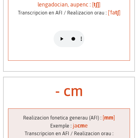
lengadocian, aupenc : [
tʃ]
]
['fa
tʃ
]
Transcripcion en AFI / Realizacion orau :
- cm
[
mm
]
Realizacion fonetica generau (AFI) :
ja
cm
e
Exemple :
Transcripcion en AFI / Realizacion orau :