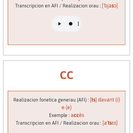
['bja
s
ɔ]
Transcripcion en AFI / Realizacion orau :
cc
[
ts
] davant (i)
Realizacion fonetica generau (AFI) :
e (e)
a
cc
ès
Exemple :
[a'
ts
ɛs]
Transcripcion en AFI / Realizacion orau :