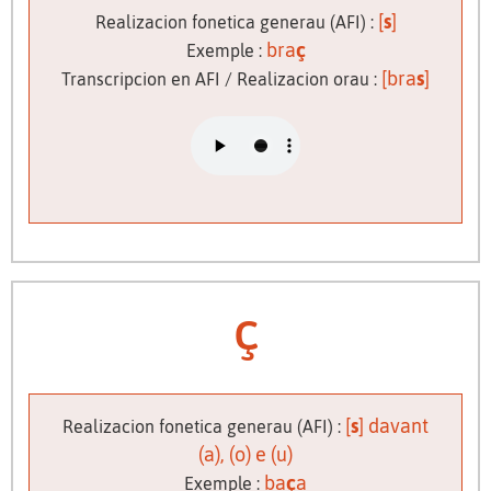
[
s
]
Realizacion fonetica generau (AFI) :
bra
ç
Exemple :
[bra
s
]
Transcripcion en AFI / Realizacion orau :
ç
[
s
] davant
Realizacion fonetica generau (AFI) :
(a), (o) e (u)
ba
ç
a
Exemple :