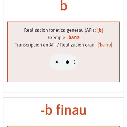
b
[
b
]
Realizacion fonetica generau (AFI) :
b
ana
Exemple :
['
b
anɔ]
Transcripcion en AFI / Realizacion orau :
-b finau