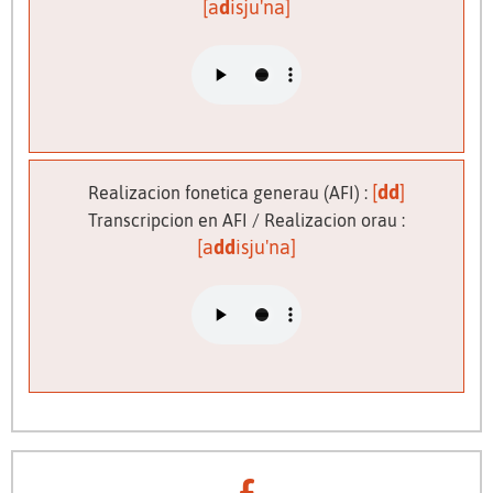
[a
d
isju'na]
[
dd
]
Realizacion fonetica generau (AFI) :
Transcripcion en AFI / Realizacion orau :
[a
dd
isju'na]