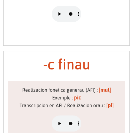
-c finau
[
mut
]
Realizacion fonetica generau (AFI) :
pi
c
Exemple :
[
pi
]
Transcripcion en AFI / Realizacion orau :