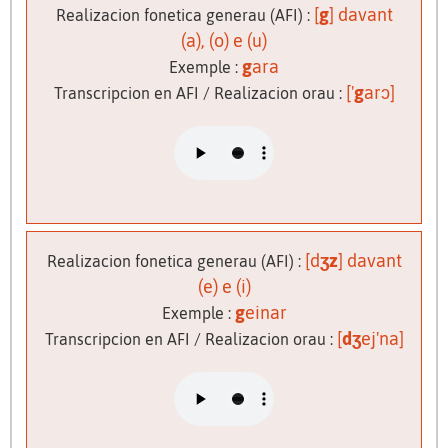
[
g
] davant
Realizacion fonetica generau (AFI) :
(a), (o) e (u)
g
ara
Exemple :
['
g
arɔ]
Transcripcion en AFI / Realizacion orau :
[d
ʒz
] davant
Realizacion fonetica generau (AFI) :
(e) e (i)
g
einar
Exemple :
[
dʒ
ej'na]
Transcripcion en AFI / Realizacion orau :