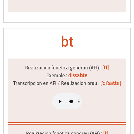
bt
[
tt
]
Realizacion fonetica generau (AFI) :
dissa
bt
e
Exemple :
['di'sa
tt
e]
Transcripcion en AFI / Realizacion orau :
[
t
]
Realizacion fonetica generau (AFI) :