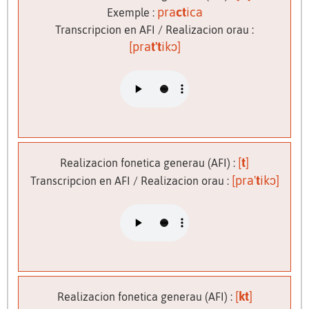
pra
ct
ica
Exemple :
Transcripcion en AFI / Realizacion orau :
[pra
t't
ikɔ]
[
t
]
Realizacion fonetica generau (AFI) :
[pra'
t
ikɔ]
Transcripcion en AFI / Realizacion orau :
[
kt
]
Realizacion fonetica generau (AFI) :