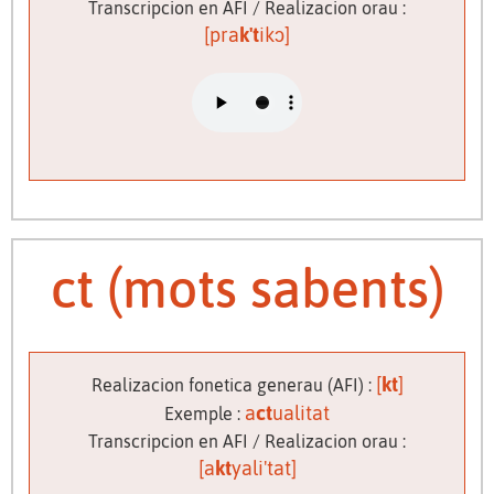
Transcripcion en AFI / Realizacion orau :
[pra
k't
ikɔ]
ct (mots sabents)
[
kt
]
Realizacion fonetica generau (AFI) :
a
ct
ualitat
Exemple :
Transcripcion en AFI / Realizacion orau :
[a
kt
yali'tat]