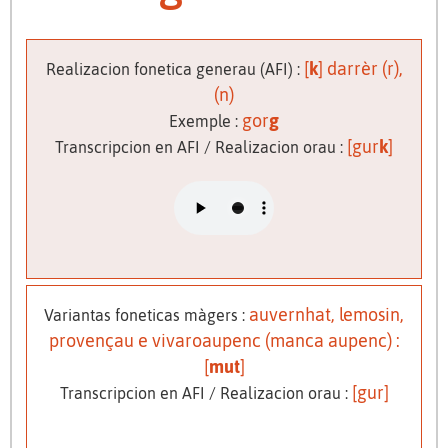
[
k
] darrèr (r),
Realizacion fonetica generau (AFI) :
(n)
gor
g
Exemple :
[gur
k
]
Transcripcion en AFI / Realizacion orau :
auvernhat, lemosin,
Variantas foneticas màgers :
provençau e vivaroaupenc (manca aupenc) :
[
mut
]
[
gur]
Transcripcion en AFI / Realizacion orau :