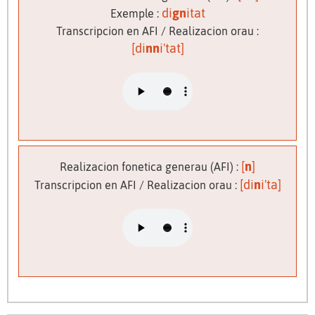
di
gn
itat
Exemple :
Transcripcion en AFI / Realizacion orau :
[di
nn
i'tat]
[
n
]
Realizacion fonetica generau (AFI) :
[di
n
i'ta]
Transcripcion en AFI / Realizacion orau :