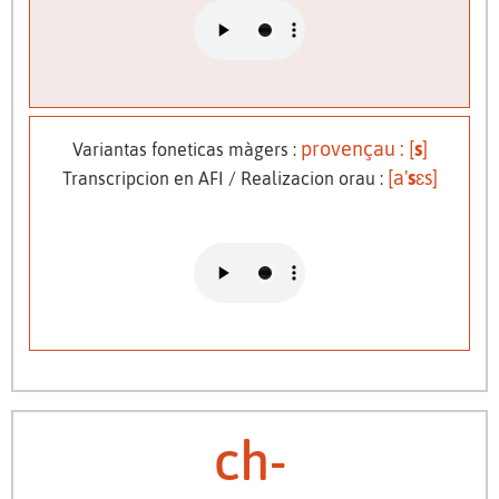
provençau : [
s
]
Variantas foneticas màgers :
[a'
s
ɛs]
Transcripcion en AFI / Realizacion orau :
ch-