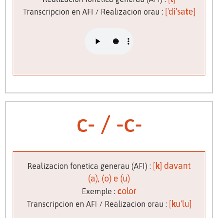
['di'sa
t
e]
Transcripcion en AFI / Realizacion orau :
c- / -c-
[
k
] davant
Realizacion fonetica generau (AFI) :
(a), (o) e (u)
c
olor
Exemple :
[
k
u'lu]
Transcripcion en AFI / Realizacion orau :