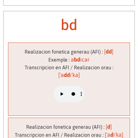
bd
[
dd
]
Realizacion fonetica generau (AFI) :
a
bd
icar
Exemple :
Transcripcion en AFI / Realizacion orau :
['a
dd
i'ka]
[
d
]
Realizacion fonetica generau (AFI) :
['a
d
i'ka]
Transcripcion en AFI / Realizacion orau :