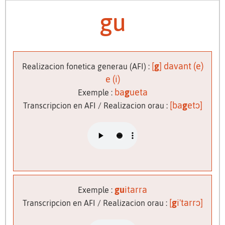
gu
[
g
] davant (e)
Realizacion fonetica generau (AFI) :
e (i)
ba
g
ueta
Exemple :
[ba
g
etɔ]
Transcripcion en AFI / Realizacion orau :
gu
itarra
Exemple :
[
g
i'tarrɔ]
Transcripcion en AFI / Realizacion orau :