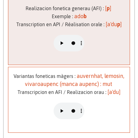
[
p
]
Realizacion fonetica generau (AFI) :
ado
b
Exemple :
[a'du
p
]
Transcription en API / Réalisation orale :
auvernhat, lemosin,
Variantas foneticas màgers :
vivaroaupenc (manca aupenc) : mut
[a'du]
Transcripcion en AFI / Realizacion orau :