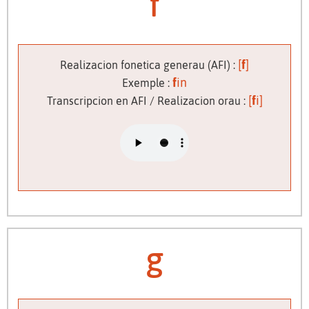
f
[
f
]
Realizacion fonetica generau (AFI) :
f
in
Exemple :
[
f
i]
Transcripcion en AFI / Realizacion orau :
g