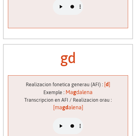
gd
[
d
]
Realizacion fonetica generau (AFI) :
Ma
g
dalena
Exemple :
Transcripcion en AFI / Realizacion orau :
[ma
gd
alena]