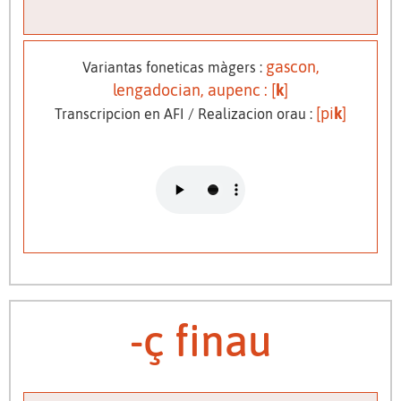
gascon,
Variantas foneticas màgers :
lengadocian, aupenc : [
k
]
[pi
k
]
Transcripcion en AFI / Realizacion orau :
-ç finau