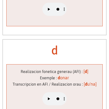
d
[
d
]
Realizacion fonetica generau (AFI) :
d
onar
Exemple :
[
d
u'na]
Transcripcion en AFI / Realizacion orau :