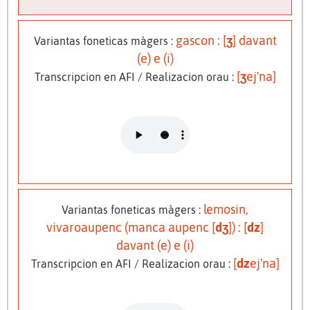
gascon : [
ʒ
] davant
Variantas foneticas màgers :
(e) e (i)
[
ʒ
ej'na]
Transcripcion en AFI / Realizacion orau :
lemosin,
Variantas foneticas màgers :
vivaroaupenc (manca aupenc [
dʒ
]) : [
dz
]
davant (e) e (i)
[
dz
ej'na]
Transcripcion en AFI / Realizacion orau :