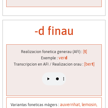
-d finau
[
t
]
Realizacion fonetica generau (AFI) :
ver
d
Exemple :
[ber
t
]
Transcripcion en AFI / Realizacion orau :
auvernhat, lemosin,
Variantas foneticas màgers :