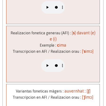
[
s
] davant (e)
Realizacion fonetica generau (AFI) :
e (i)
c
ima
Exemple :
['
s
imɔ]
Transcripcion en AFI / Realizacion orau :
auvernhat : [
ʃ
]
Variantas foneticas màgers :
['
ʃ
imɔ]
Transcripcion en AFI / Realizacion orau :