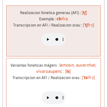
[
tʃ
]
Realizacion fonetica generau (AFI) :
ch
ifra
Exemple :
['
tʃ
frɔ]
Transcripcion en AFI / Realizacion orau :
lemosin, auvernhat,
Variantas foneticas màgers :
vivaroaupenc : [
ts
]
['
ts
ifrɔ]
Transcripcion en AFI / Realizacion orau :