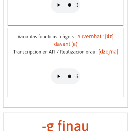
auvernhat : [
dz
]
Variantas foneticas màgers :
davant (e)
[
dz
ej'na]
Transcripcion en AFI / Realizacion orau :
-g finau