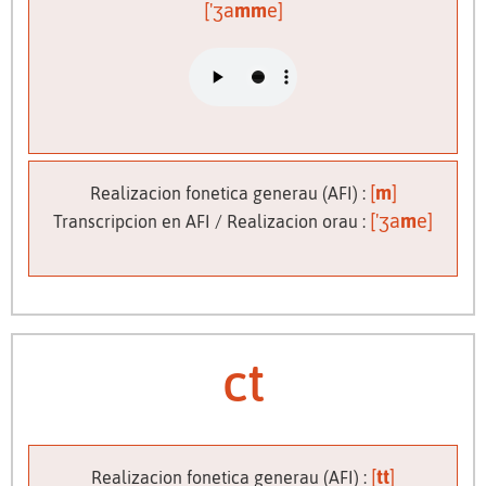
['ʒa
mm
e]
[
m
]
Realizacion fonetica generau (AFI) :
['ʒa
m
e]
Transcripcion en AFI / Realizacion orau :
ct
[
tt
]
Realizacion fonetica generau (AFI) :