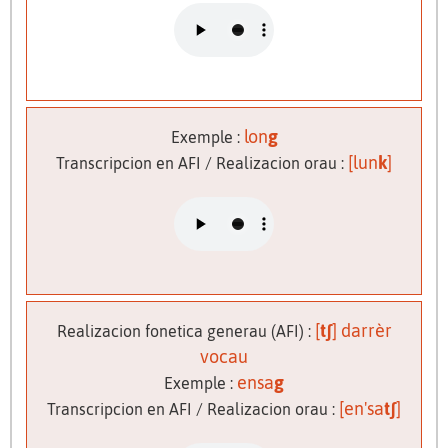
lon
g
Exemple :
[lun
k
]
Transcripcion en AFI / Realizacion orau :
[
tʃ
] darrèr
Realizacion fonetica generau (AFI) :
vocau
ensa
g
Exemple :
[en'sa
tʃ
]
Transcripcion en AFI / Realizacion orau :